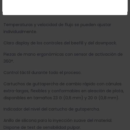
Configurar
Aceptar Cookies
Cambio sencillo de uno a otro simplemente con pulsar un
botón.
Temperaturas y velocidad de flujo se pueden ajustar
individualmente.
Claro display de los controles del beefill y del downpack.
Piezas de mano ergonómicas con sensor de activación de
360°.
Control táctil durante todo el proceso.
Cartuchos de guttapercha de cambio rápido con cánulas
extra-largas, flexibles y conformables en aleación de plata,
disponibles en tamaños 23 G (0,6 mm) y 20 G (0,8 mm).
Indicador del nivel del cartucho de gutapercha.
Anillo de silicona para la inyección suave del material.
Dispone de test de sensibilidad pulpar.