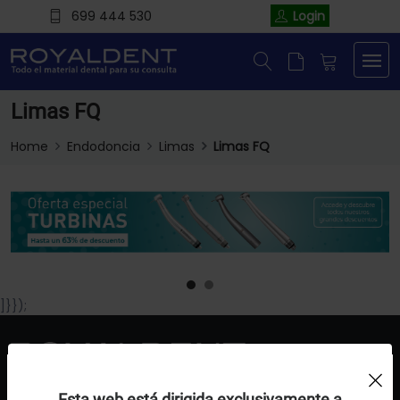
699 444 530
Login
Limas FQ
Home
Endodoncia
Limas
Limas FQ
]}});
Uso de Cookies:
Esta web está dirigida exclusivamente a