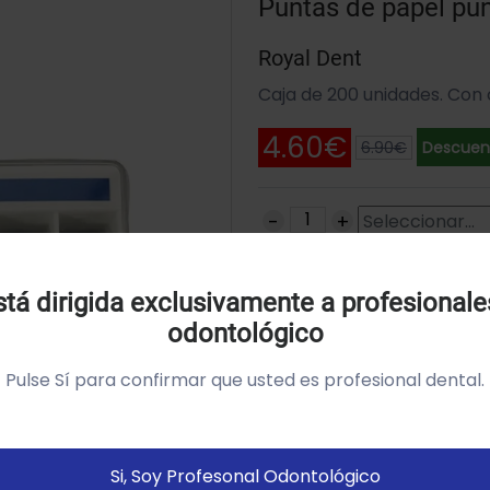
Puntas de papel pu
Royal Dent
Caja de 200 unidades. Con 
4.60€
6.90€
Descuent
Uso de Cookies:
SKU: MP201-603
tá dirigida exclusivamente a profesionale
odontológico
tilizamos cookies própias y de terceros para analizar el
so del sitio web y mostrarte publicidad relacionada con
Pulse Sí para confirmar que usted es profesional dental.
us preferencias sobre la base de un perfil elaborado a
artir de tus hábitos de navegación (por ejemplo páginas
istitadas).
Política de cookies
Si, Soy Profesonal Odontológico