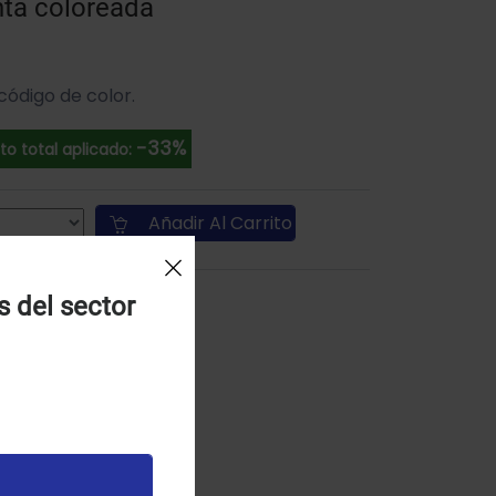
nta coloreada
código de color.
-33%
o total aplicado:
Añadir Al Carrito
s del sector