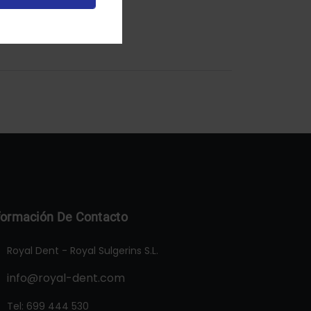
formación De Contacto
Royal Dent - Royal Sulgerins S.L.
info@royal-dent.com
Tel:
699 444 530