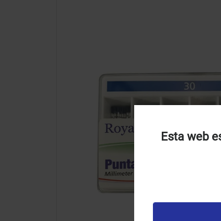
Esta web es
U
u
t
p
v