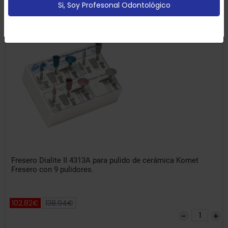
Si, Soy Profesonal Odontológico
Configurar
Aceptar Cookies
-26% DTO
Fresero Dialite II 4313A para pulido de cerámica Komet
Fresero con 9 pulidores.
102.82€
138.94€