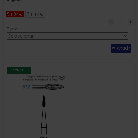
54.34€
74.44€
Tipo:
Añadir
-27% DTO