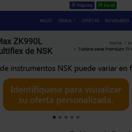
Rápida
Excel
INICIO
TIENDA
OFERTAS
NOVEDADES
-Max ZK990L
Home
I
ltiflex de NSK
Turbina serie Premium Ti-