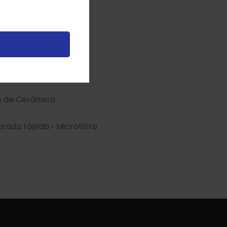
os de Cerámica
rada rápida • Microfiltro