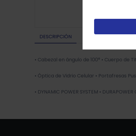
t
p
v
DESCRIPCIÓN
• Cabezal en ángulo de 100° • Cuerpo de 
• Óptica de Vidrio Celular • Portafresas Pu
• DYNAMIC POWER SYSTEM • DURAPOWER CH