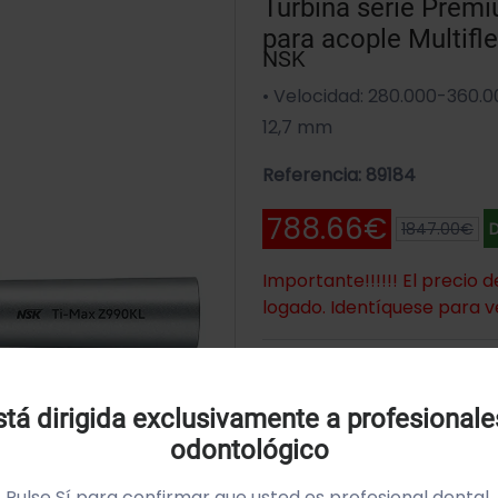
Turbina serie Pre
para acople Multifl
NSK
• Velocidad: 280.000-360.00
12,7 mm
Referencia: 89184
788.66€
1847.00€
D
Importante!!!!!! El precio 
logado. Identíquese para v
Añadir A
Uso de Cookies:
tá dirigida exclusivamente a profesionale
odontológico
SKU: PA2375001
tilizamos cookies própias y de terceros para analizar el
so del sitio web y mostrarte publicidad relacionada con
Pulse Sí para confirmar que usted es profesional dental.