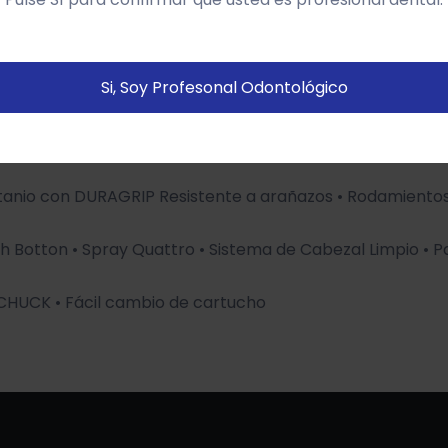
us preferencias sobre la base de un perfil elaborado a
artir de tus hábitos de navegación (por ejemplo páginas
istitadas).
Política de cookies
Si, Soy Profesonal Odontológico
Configurar
Aceptar Cookies
Titanio con DURAGRIP Resistente a arañazos • Rodamient
sh Botton • Spray Quattro • Sistema de Cabezal Limpio • Pa
UCK • Fácil cambio de cartucho