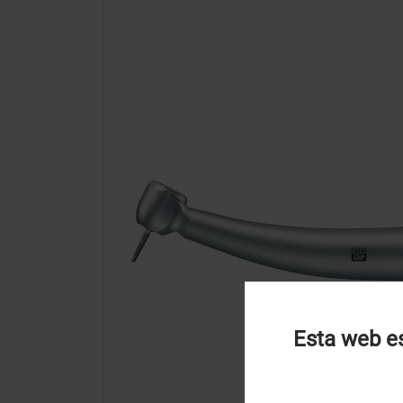
Esta web es
U
u