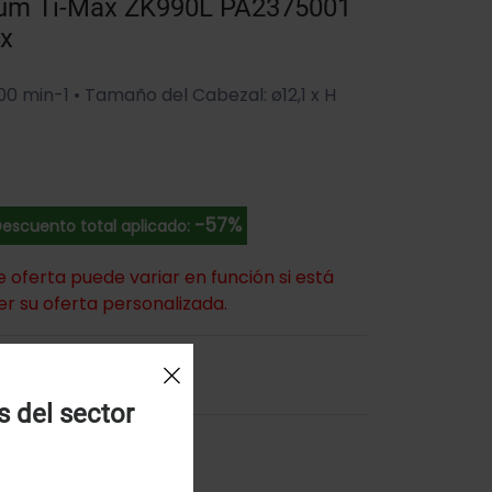
mium Ti-Max ZK990L PA2375001
ex
0 min-1 • Tamaño del Cabezal: ø12,1 x H
-57%
escuento total aplicado:
de oferta puede variar en función si está
er su oferta personalizada.
l Carrito
s del sector