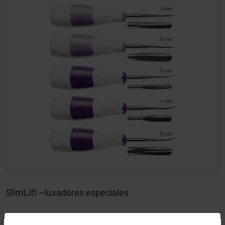
SlimLift –luxadores especiales
LM