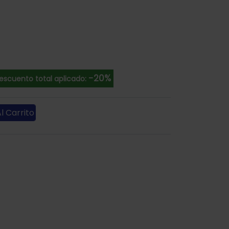
-20%
escuento total aplicado:
l Carrito