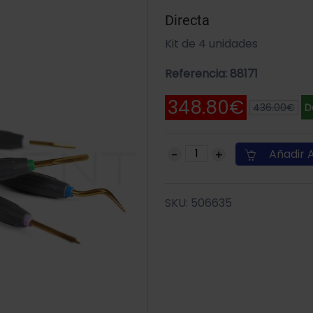
Directa
Kit de 4 unidades
Referencia: 88171
348.80€
436.00€
D
Añadir A
SKU: 506635