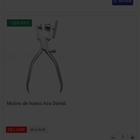
Añadir
-20% DTO
Molino de hueso Asa Dental
282.48€
353.10€