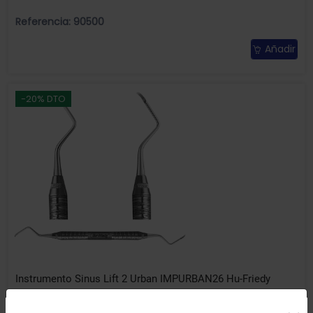
Referencia: 90500
Añadir
-20% DTO
Instrumento Sinus Lift 2 Urban IMPURBAN26 Hu-Friedy
Uso de Cookies: