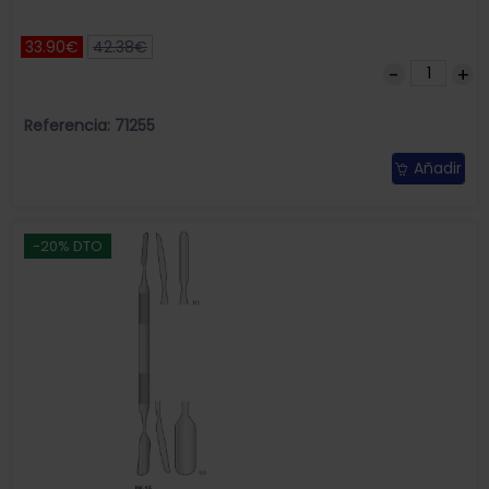
33.90€
42.38€
Referencia: 71255
Añadir
-20% DTO