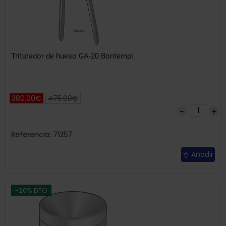
Triturador de hueso GA-20 Bontempi
380.00€
475.00€
Referencia: 71257
Añadir
-20% DTO