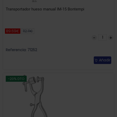
Transportador hueso manual IM-15 Bontempi
89.69€
112.11€
Referencia: 71252
Añadir
-20% DTO