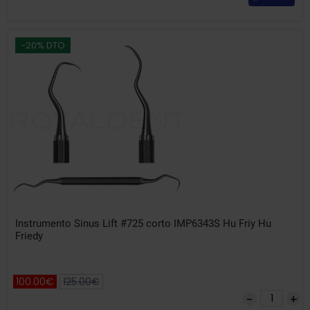
-20% DTO
Instrumento Sinus Lift #725 corto IMP6343S Hu Friy Hu
Friedy
100.00€
125.00€