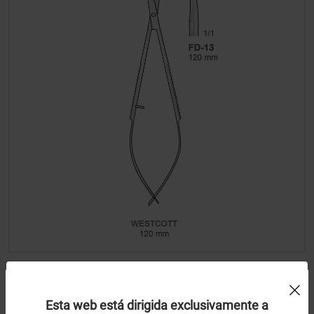
Uso de Cookies:
Westcott FD-13
Esta web está dirigida exclusivamente a