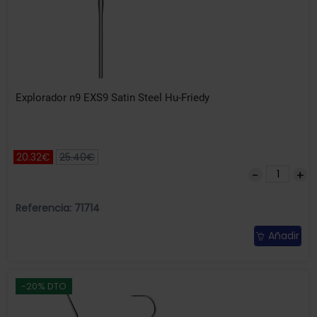
Explorador n9 EXS9 Satin Steel Hu-Friedy
20.32€
25.40€
Referencia: 71714
Añadir
-20% DTO