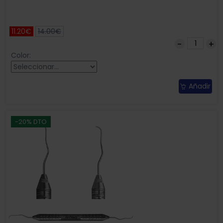
11.20€
14.00€
Color:
Añadir
-20% DTO