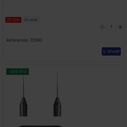
20.32€
25.40€
Referencia: 72060
Añadir
-20% DTO