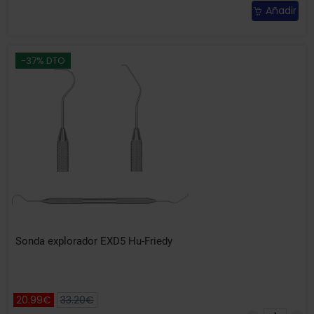
Añadir
-37% DTO
Sonda explorador EXD5 Hu-Friedy
20.99€
33.20€