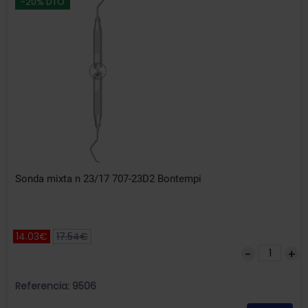
-20% DTO
Sonda mixta n 23/17 707-23D2 Bontempi
14.03€
17.54€
Referencia: 9506