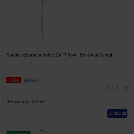
Sonda-explorador doble 23/17 Royal Dent-Asa Dental
4.99€
12.00€
Referencia: 67047
Añadir