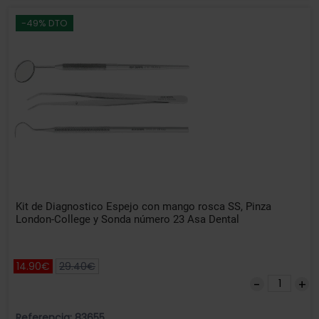
-49% DTO
Kit de Diagnostico Espejo con mango rosca SS, Pinza
London-College y Sonda número 23 Asa Dental
14.90€
29.40€
Referencia: 83655