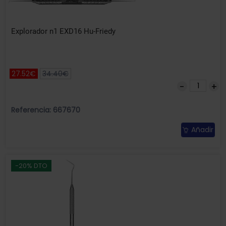
Explorador n1 EXD16 Hu-Friedy
27.52€
34.40€
Referencia: 667670
Añadir
-20% DTO