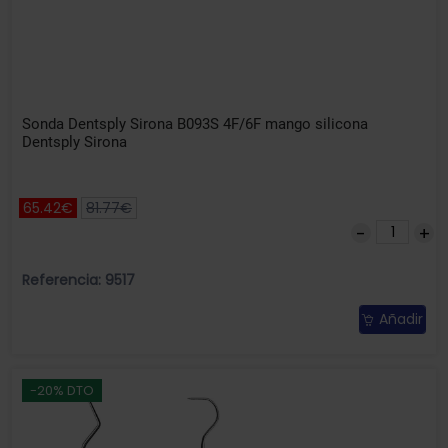
Sonda Dentsply Sirona B093S 4F/6F mango silicona
Dentsply Sirona
65.42€
81.77€
Referencia: 9517
Añadir
-20% DTO