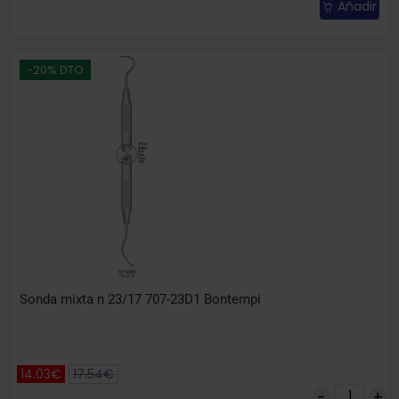
Añadir
-20% DTO
Sonda mixta n 23/17 707-23D1 Bontempi
14.03€
17.54€