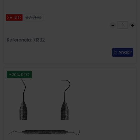
38.16€
47.70€
Referencia: 71392
Añadir
-20% DTO