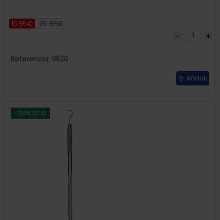
15.95€
20.86€
Referencia: 9520
Añadir
-20% DTO