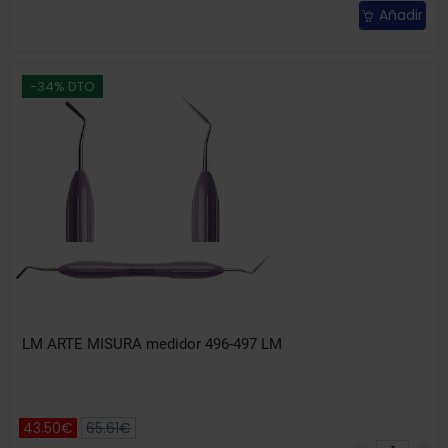
Añadir
-34% DTO
LM ARTE MISURA medidor 496-497 LM
43.50€
65.61€