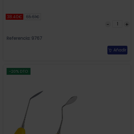
38.40€
65.61€
Referencia: 9767
Añadir
-20% DTO