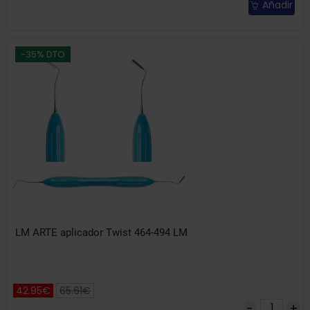
Añadir
-35% DTO
LM ARTE aplicador Twist 464-494 LM
42.95€
65.61€