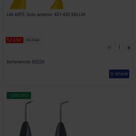
LM ARTE Solo anterior 431-433 XSI LM
52.49€
65.61€
Referencia: 83226
Añadir
-20% DTO