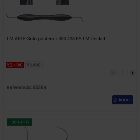
LM ARTE Solo posterior 434-438 ES LM Unidad
52.49€
65.61€
Referencia: 83384
Añadir
-20% DTO