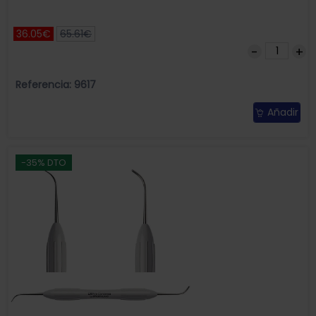
36.05€
65.61€
Referencia: 9617
Añadir
-35% DTO