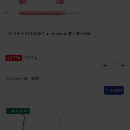
LM ARTE ECCESSO removedor 307-308 LM
42.95€
65.61€
Referencia: 9619
Añadir
-35% DTO