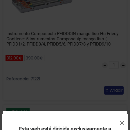
Instrumento Composculp PFIDDDIN mango liso Hu-Friedy
Contiene: 5 instrumentos Composculp mango liso (
PFIDD1/2, PFIDD3/4, PFIDD5/6, PFIDD7/8 y PFIDD9/10
312.00€
390.00€
Referencia: 71221
Añadir
-20% DTO
Uso de Cookies:
Esta web está dirigida exclusivamente a