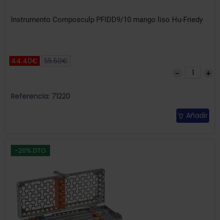
Instrumento Composculp PFIDD9/10 mango liso Hu-Friedy
44.40€
55.50€
Referencia: 71220
Añadir
-20% DTO