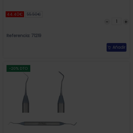
44.40€
55.50€
Referencia: 71219
Añadir
-20% DTO