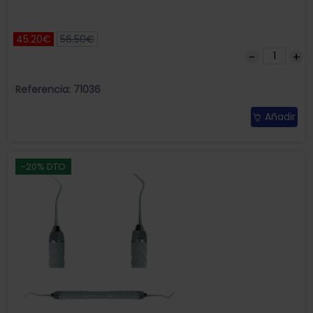
45.20€
56.50€
Referencia: 71036
Añadir
-20% DTO