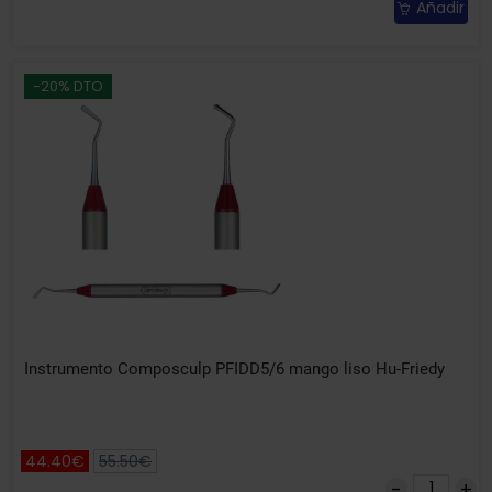
Añadir
-20% DTO
Instrumento Composculp PFIDD5/6 mango liso Hu-Friedy
44.40€
55.50€