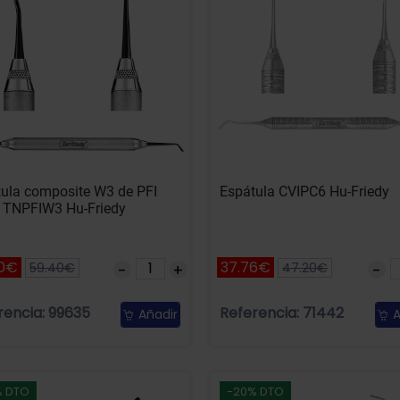
ula composite W3 de PFI
Espátula CVIPC6 Hu-Friedy
- TNPFIW3 Hu-Friedy
60€
37.76€
59.40€
47.20€
rencia: 99635
Referencia: 71442
Añadir
A
% DTO
-20% DTO