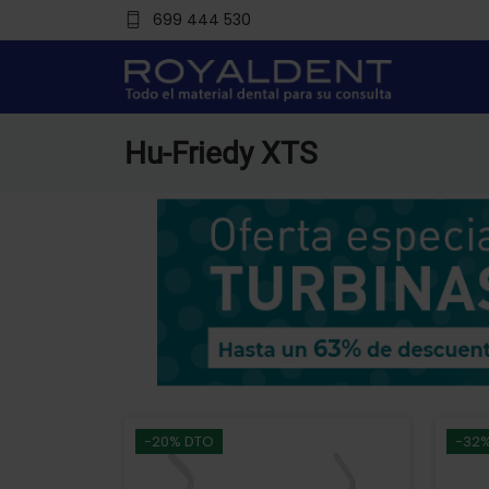
699 444 530
Hu-Friedy XTS
-20% DTO
-32