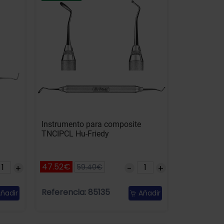
Instrumento para composite
TNCIPCL Hu-Friedy
47.52€
59.40€
Referencia: 85135
ñadir
Añadir