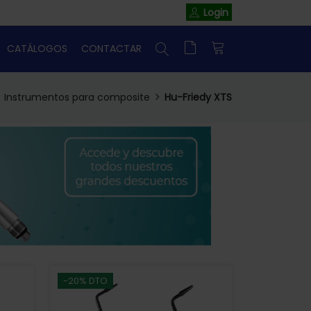
Login
CATÁLOGOS
CONTACTAR
Instrumentos para composite
Hu-Friedy XTS
-20% DTO