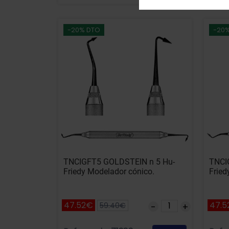
-20% DTO
-20
TNCIGFT5 GOLDSTEIN n 5 Hu-
TNCI
Friedy Modelador cónico.
Fried
47.52€
47.5
59.40€