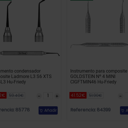
rumento condensador
Instrumento para composite
osite Ladmore L3 S6 XTS
GOLDSTEIN Nº 4 MINI
L3 Hu-Friedy
CIGFTMIN46 Hu-Friedy
2€
41.52€
59.40€
51.90€
rencia: 85778
Referencia: 84399
Añadir
A