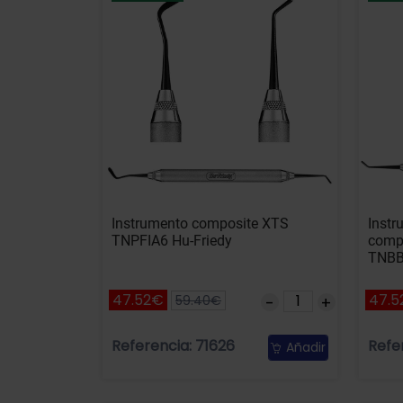
Instrumento composite XTS
Inst
TNPFIA6 Hu-Friedy
comp
TNBB
47.52€
47.5
59.40€
Referencia: 71626
Refe
Añadir