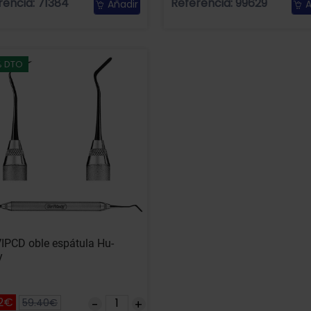
rencia: 71384
Referencia: 99629
Añadir
A
% DTO
IPCD oble espátula Hu-
y
2€
59.40€