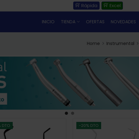
Rápida
Excel
INICIO
TIENDA
OFERTAS
NOVEDADES
Home
Instrumental
% DTO
-20% DTO