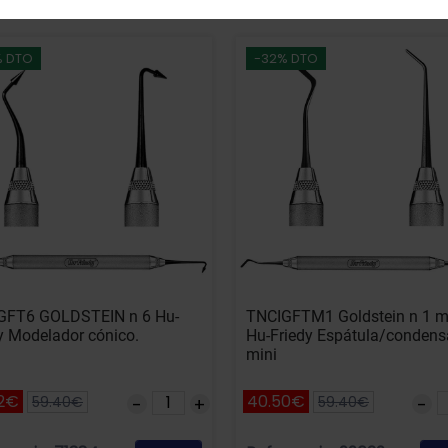
% DTO
-32% DTO
GFT6 GOLDSTEIN n 6 Hu-
TNCIGFTM1 Goldstein n 1 m
y Modelador cónico.
Hu-Friedy Espátula/condens
mini
2€
40.50€
59.40€
59.40€