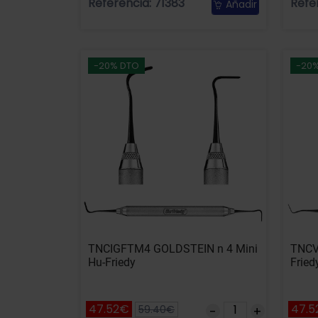
Referencia: 71383
Refe
Añadir
-20% DTO
-20
TNCIGFTM4 GOLDSTEIN n 4 Mini
TNCV
Hu-Friedy
Fried
47.52€
47.5
59.40€