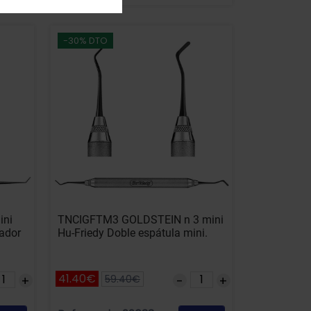
-30% DTO
ini
TNCIGFTM3 GOLDSTEIN n 3 mini
ador
Hu-Friedy Doble espátula mini.
41.40€
59.40€