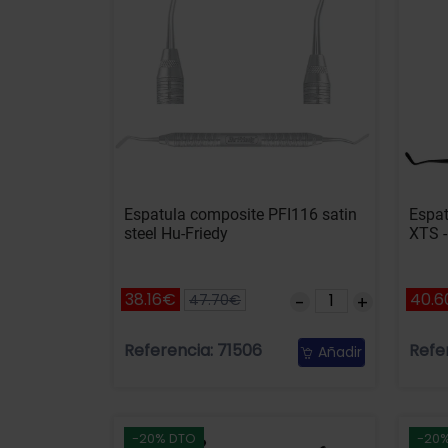
Espatula composite PFI116 satin
Espat
steel Hu-Friedy
XTS 
38.16€
40.
47.70€
Referencia: 71506
Refe
Añadir
-20% DTO
-20