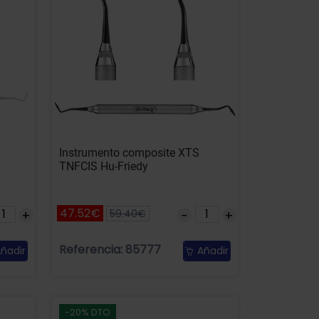
Instrumento composite XTS
TNFCIS Hu-Friedy
47.52€
59.40€
Referencia: 85777
ñadir
Añadir
-20% DTO