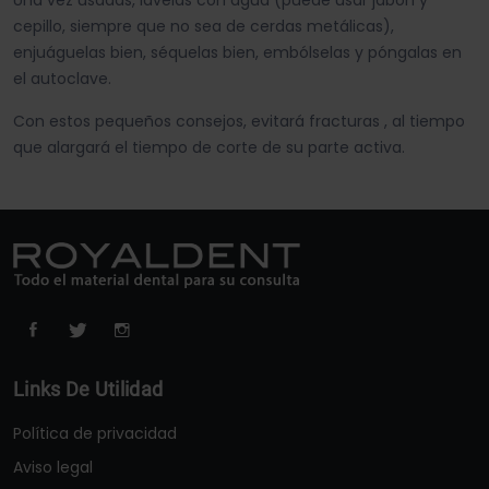
Una vez usadas, lávelas con agua (puede usar jabón y
cepillo, siempre que no sea de cerdas metálicas),
enjuáguelas bien, séquelas bien, embólselas y póngalas en
el autoclave.
Con estos pequeños consejos, evitará fracturas , al tiempo
que alargará el tiempo de corte de su parte activa.
Links De Utilidad
Política de privacidad
Aviso legal