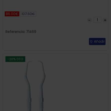
86.00€
107.50€
Referencia: 71469
Añadir
-20% DTO