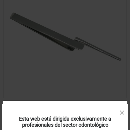
Uso de Cookies:
Pinza papel articular
Esta web está dirigida exclusivamente a
profesionales del sector odontológico
Royal Dent
Utilizamos cookies própias y de terceros para analizar el