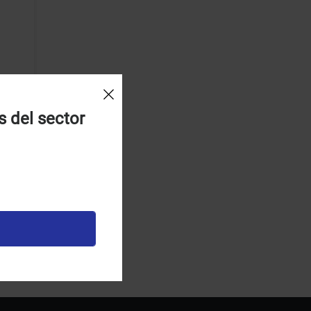
s del sector
a azul
ñadir