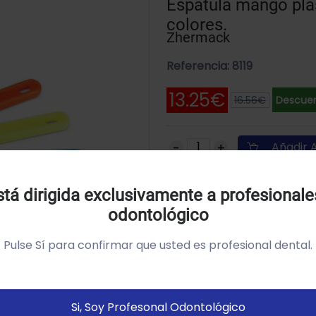
Espátula mango plás
colores.
Zhermack
Referencia: 8119
13.25€
16.56€
Descuen
Añadir A
Uso de Cookies:
tá dirigida exclusivamente a profesionale
SKU: C300990
odontológico
tilizamos cookies própias y de terceros para analizar el
so del sitio web y mostrarte publicidad relacionada con
Pulse Sí para confirmar que usted es profesional dental.
us preferencias sobre la base de un perfil elaborado a
artir de tus hábitos de navegación (por ejemplo páginas
istitadas).
Política de cookies
Si, Soy Profesonal Odontológico