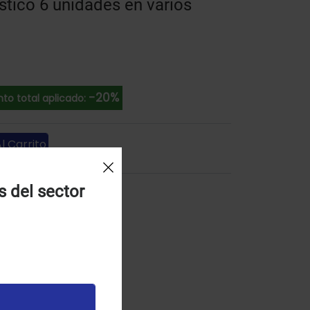
tico 6 unidades en varios
-20%
to total aplicado:
l Carrito
s del sector