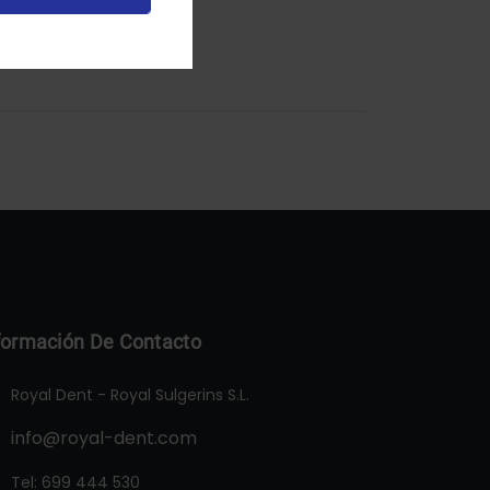
formación De Contacto
Royal Dent - Royal Sulgerins S.L.
info@royal-dent.com
Tel:
699 444 530