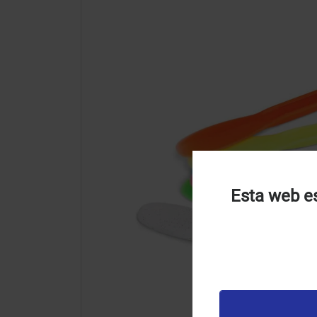
Esta web es
U
u
t
p
v