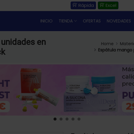
Rápida
Excel
INICIO
TIENDA
OFERTAS
NOVEDADES
 unidades en
Home
Materi
ck
Espátula mango p