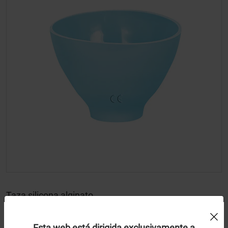
Taza silicona alginato
Uso de Cookies:
Asa Dental
Esta web está dirigida exclusivamente a