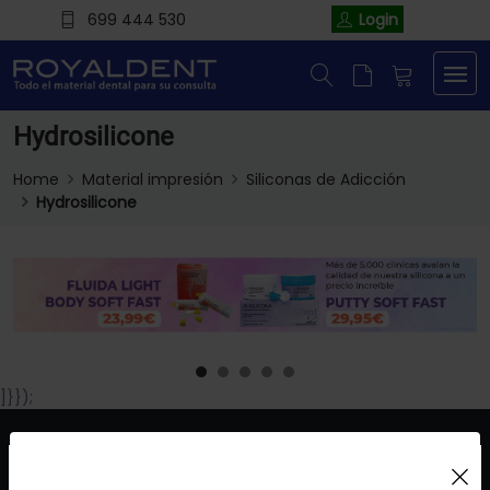
699 444 530
Login
Hydrosilicone
Home
Material impresión
Siliconas de Adicción
Hydrosilicone
]}});
Uso de Cookies: