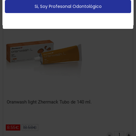
Añadir
Si, Soy Profesonal Odontológico
Configurar
Aceptar Cookies
-54% DTO
Oranwash light Zhermack Tubo de 140 ml.
8.55€
18.58€