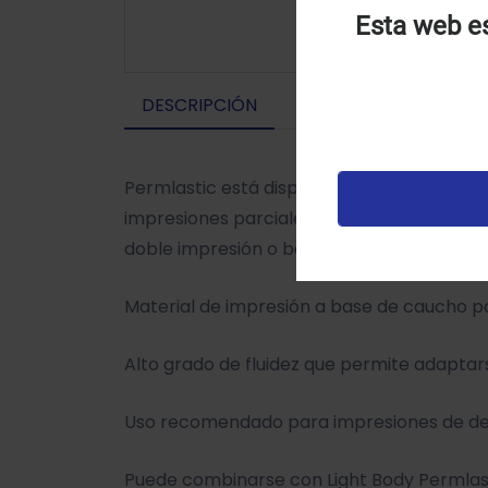
Esta web es
U
u
DESCRIPCIÓN
t
p
v
Permlastic está disponible en tres viscosi
impresiones parciales y completas. La vis
doble impresión o banda de cobre.
Material de impresión a base de caucho po
Alto grado de fluidez que permite adaptars
Uso recomendado para impresiones de de
Puede combinarse con Light Body Permlast