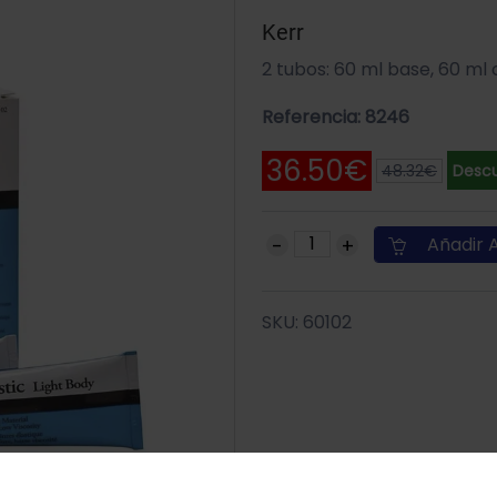
Kerr
2 tubos: 60 ml base, 60 ml 
Referencia: 8246
36.50€
48.32€
Descu
Añadir A
SKU: 60102
Uso de Cookies: