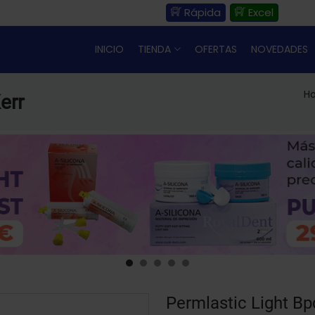
Rápida
Excel
INICIO
TIENDA
OFERTAS
NOVEDADES
H
err
Permlastic Light Bp