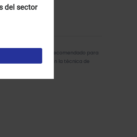
s del sector
entes. Regular Body está recomendado para
ompresión del fluido en la técnica de