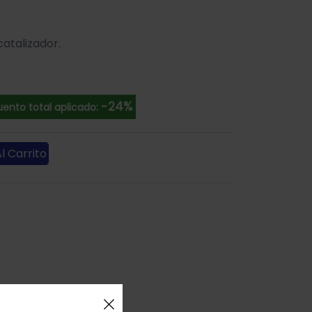
catalizador.
-24%
ento total aplicado:
l Carrito