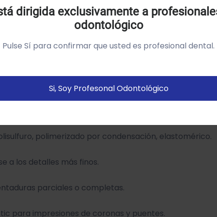
tá dirigida exclusivamente a profesionale
odontológico
tilizamos cookies própias y de terceros para analizar el
so del sitio web y mostrarte publicidad relacionada con
Pulse Sí para confirmar que usted es profesional dental.
us preferencias sobre la base de un perfil elaborado a
artir de tus hábitos de navegación (por ejemplo páginas
istitadas).
Política de cookies
dades. Light Body (fluido) es excelente para inlays y pu
Si, Soy Profesonal Odontológico
cosidad densa del Heavy Body (pesada) es optima par la c
Configurar
Aceptar Cookies
lisulfuro, polimerizado por condensación, elastomérico.
e a los detalles más finos.
ntaduras parciales o completas.
ic para impresiones de coronas y puentes.