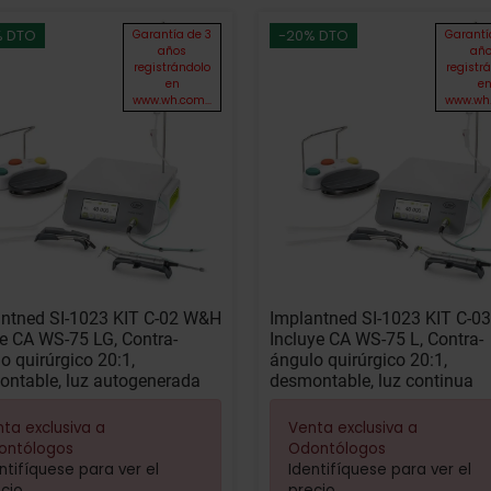
% DTO
-20% DTO
Garantía de 3
Garantí
años
añ
registrándolo
registr
en
e
www.wh.com...
www.wh.
ntned SI-1023 KIT C-02 W&H
Implantned SI-1023 KIT C-
e CA WS-75 LG, Contra-
Incluye CA WS-75 L, Contra-
o quirúrgico 20:1,
ángulo quirúrgico 20:1,
ntable, luz autogenerada
desmontable, luz continua
ta exclusiva a
Venta exclusiva a
ontólogos
Odontólogos
ntifíquese para ver el
Identifíquese para ver el
cio
precio