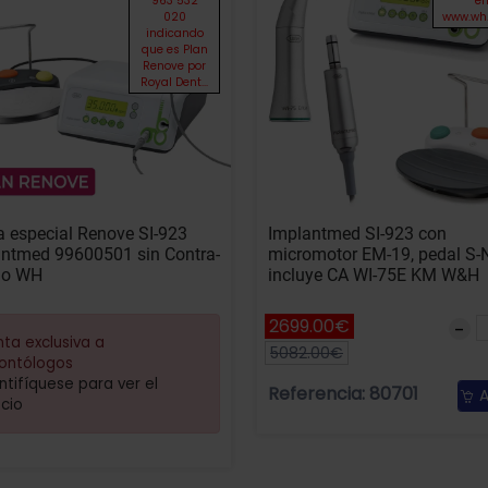
963 532
e
020
www.wh.
indicando
que es Plan
Renove por
Royal Dent...
a especial Renove SI-923
Implantmed SI-923 con
ntmed 99600501 sin Contra-
micromotor EM-19, pedal S-
lo WH
incluye CA WI-75E KM W&H
2699.00€
ta exclusiva a
5082.00€
ontólogos
ntifíquese para ver el
Referencia: 80701
A
cio