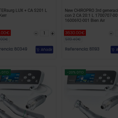
ERsurg LUX + CA S201 L
New CHIROPRO 3rd generac
Kerr
con 2 CA 20:1 L 1700707-00
1600692-001 Bien Air
.00€
3630.00€
.00€
5119.40€
rencia: 80349
Referencia: 81193
Añadir
A
% DTO
-20% DTO