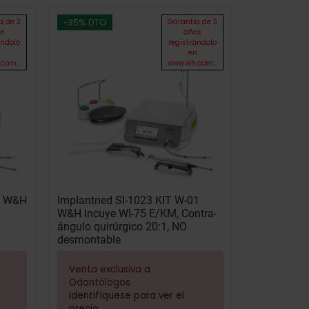
-35% DTO
a de 3
Garantía de 3
os
años
ándolo
registrándolo
n
en
com...
www.wh.com...
03 W&H
Implantned SI-1023 KIT W-01
W&H Incuye WI-75 E/KM, Contra-
ángulo quirúrgico 20:1, NO
desmontable
Venta exclusiva a
Odontólogos
Identifíquese para ver el
precio