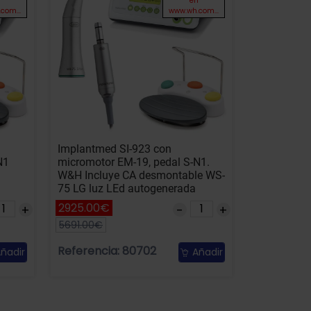
n
en
com...
www.wh.com...
Implantmed SI-923 con
N1
micromotor EM-19, pedal S-N1.
W&H Incluye CA desmontable WS-
75 LG luz LEd autogenerada
2925.00€
5691.00€
Referencia: 80702
ñadir
Añadir