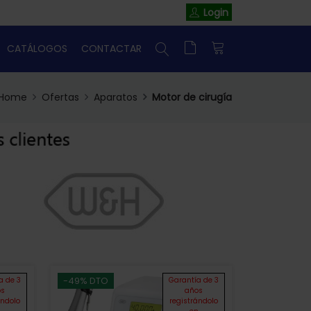
Login
CATÁLOGOS
CONTACTAR
Home
Ofertas
Aparatos
Motor de cirugía
-49% DTO
a de 3
Garantía de 3
os
años
ándolo
registrándolo