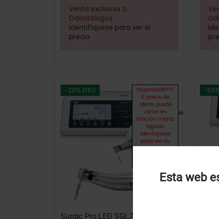
Venta exclusiva a
Ven
Odontólogos
Od
Identifíquese para ver el
Ide
precio
pre
-20% DTO
-59
Importante!!!!!!
El precio de
oferta puede
variar en
función si está
logado.
Identíquese
para ver su
oferta
personalizada.
...
Esta web es
U
u
t
Surgic Pro LED SGL70M + CA X-
Surgi