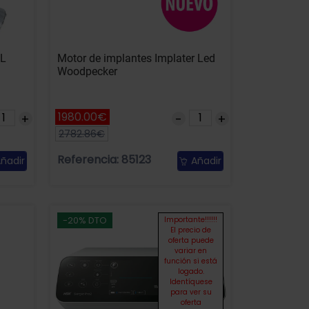
 L
Motor de implantes Implater Led
Woodpecker
1980.00€
2782.86€
Referencia: 85123
ñadir
Añadir
-20% DTO
Importante!!!!!!
El precio de
oferta puede
variar en
función si está
logado.
Identíquese
para ver su
oferta