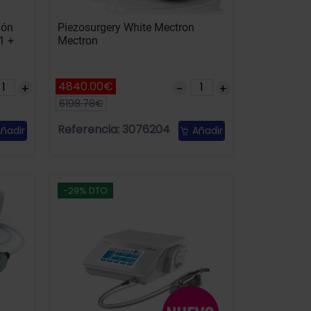
ión
Piezosurgery White Mectron
1 +
Mectron
4840.00€
6198.78€
Referencia: 3076204
ñadir
Añadir
-29% DTO