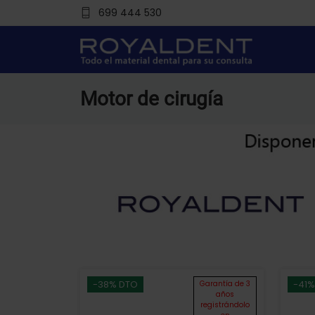
699 444 530
Motor de cirugía
-38% DTO
-41%
Garantía de 3
años
registrándolo