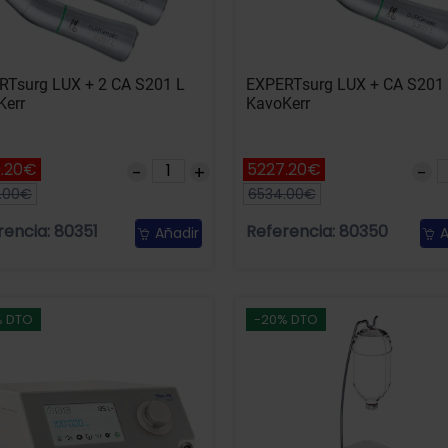
RTsurg LUX + 2 CA S201 L
EXPERTsurg LUX + CA S201
Kerr
KavoKerr
.20€
5227.20€
.00€
6534.00€
rencia: 80351
Referencia: 80350
Añadir
A
% DTO
-20% DTO