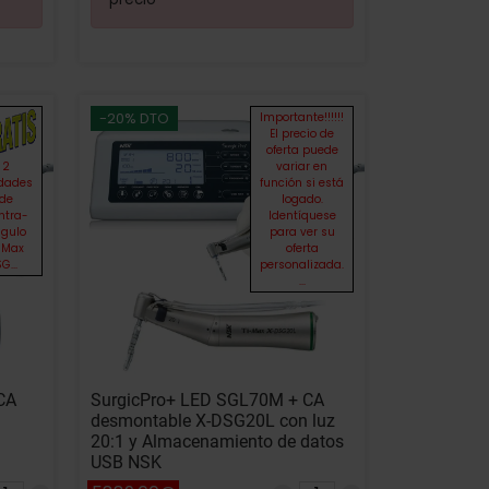
-20% DTO
Importante!!!!!!
El precio de
oferta puede
2
variar en
dades
función si está
de
logado.
ntra-
Identíquese
gulo
para ver su
-Max
oferta
G...
personalizada.
...
 CA
SurgicPro+ LED SGL70M + CA
desmontable X-DSG20L con luz
20:1 y Almacenamiento de datos
USB NSK