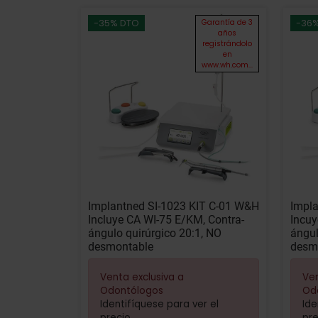
-35% DTO
-36
Garantía de 3
años
registrándolo
en
www.wh.com...
Implantned SI-1023 KIT C-01 W&H
Impla
Incluye CA WI-75 E/KM, Contra-
Incuy
ángulo quirúrgico 20:1, NO
ángul
desmontable
desmo
Venta exclusiva a
Ven
Odontólogos
Od
Identifíquese para ver el
Ide
precio
pre