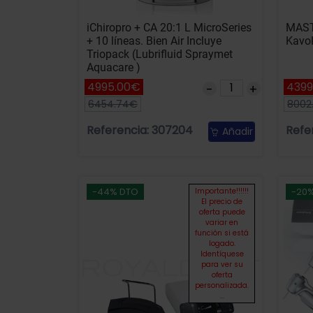
iChiropro + CA 20:1 L MicroSeries
MAST
+ 10 líneas. Bien Air Incluye
Kavo
Triopack (Lubrifluid Spraymet
Aquacare )
4995.00€
4399
6454.74€
8002
Referencia: 307204
Refe
Añadir
-44% DTO
-20
Importante!!!!!!
El precio de
oferta puede
variar en
función si está
logado.
Identíquese
para ver su
oferta
personalizada.
...