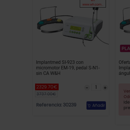
en
www.wh.com...
Implantmed SI-923 con
Ofert
micromotor EM-19, pedal S-N1-
Impla
sin CA W&H
ángu
2329.70€
Ven
3737.00€
Od
Ide
Referencia: 30239
Añadir
pre