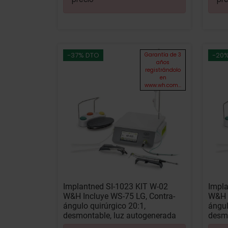
-37% DTO
-20
Garantía de 3
años
registrándolo
en
www.wh.com...
Implantned SI-1023 KIT W-02
Impla
W&H Incluye WS-75 LG, Contra-
W&H i
ángulo quirúrgico 20:1,
ángul
desmontable, luz autogenerada
desmo