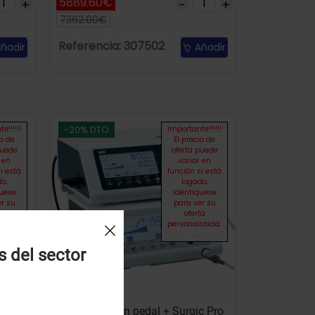
5889.60€
7362.00€
Referencia: 307502
ñadir
Añadir
-20% DTO
e!!!!!!
Importante!!!!!!
io de
El precio de
puede
oferta puede
 en
variar en
i está
función si está
o.
logado.
uese
Identíquese
r su
para ver su
ta
oferta
izada.
personalizada.
...
s del sector
Variosurg4 sin pedal + Surgic Pro