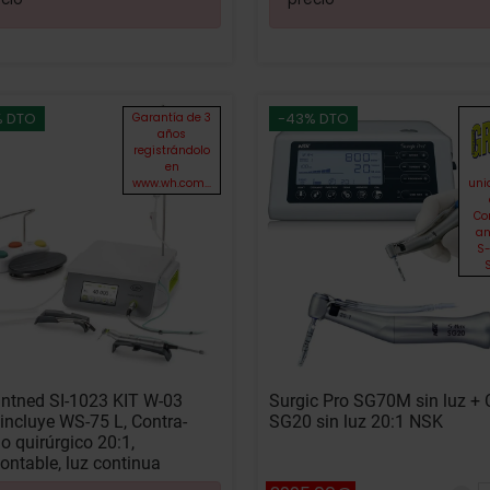
% DTO
-43% DTO
Garantía de 3
años
registrándolo
en
www.wh.com...
uni
Co
an
S
S
ntned SI-1023 KIT W-03
Surgic Pro SG70M sin luz +
ncluye WS-75 L, Contra-
SG20 sin luz 20:1 NSK
o quirúrgico 20:1,
ntable, luz continua