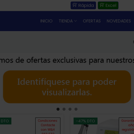
Rápida
Excel
INICIO
TIENDA
OFERTAS
NOVEDADES
 DTO
-47% DTO
Condiciones:
Garantí
Contacte
añ
con W&H
registr