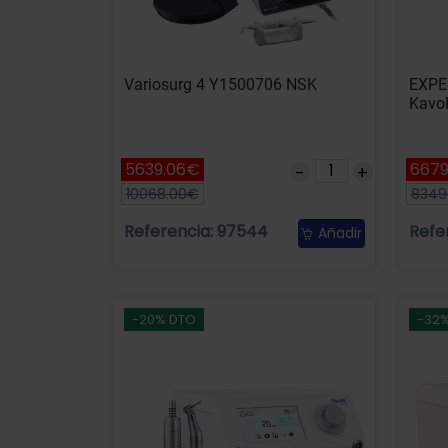
Variosurg 4 Y1500706 NSK
EXPE
Kavo
5639.06€
6679
10068.00€
8349
Referencia: 97544
Refe
Añadir
-20% DTO
-32