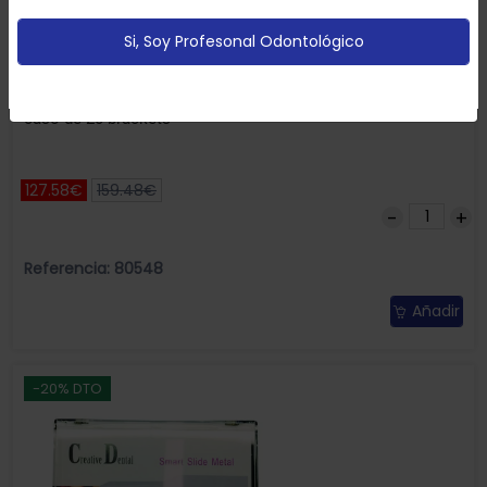
páginas vistitadas).
Política de cookies
Si, Soy Profesonal Odontológico
Configurar
Aceptar Cookies
Brackets InterActive. Autoligado Metal Roth 0.22 Leone 1
caso de 20 brackets
127.58€
159.48€
Referencia: 80548
Añadir
-20% DTO