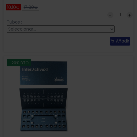
10.10€
17.00€
Tubos :
Añadir
-20% DTO