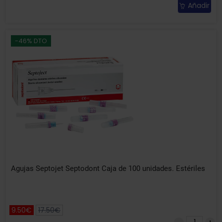
Añadir
-46% DTO
Agujas Septojet Septodont Caja de 100 unidades. Estériles
9.50€
17.50€