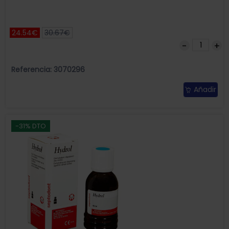
24.54€
30.67€
Referencia: 3070296
Añadir
-31% DTO