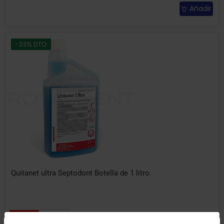
Añadir
-33% DTO
Quitanet ultra Septodont Botella de 1 litro.
20.40€
30.33€