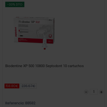
-33% DTO
Biodentine XP 500 10800 Septodont 10 cartuchos
158.80€
236.67€
Referencia: 88582