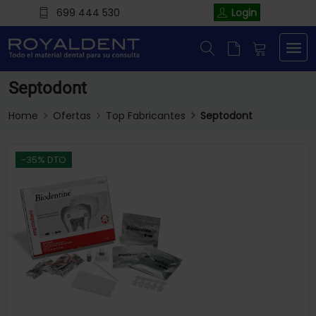
699 444 530
Login
Septodont
Home
Ofertas
Top Fabricantes
Septodont
-35% DTO