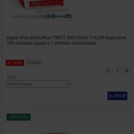
Aguja Ultra SafetyPlus TWIST 30G-21mm 11620R Septodont
100 unidades agujas+ 1 émbolo autoclavable
47.48€
75.00€
Tipo:
Añadir
-20% DTO