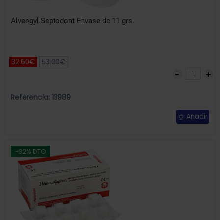
Alveogyl Septodont Envase de 11 grs.
32.60€
53.00€
Referencia: 13989
Añadir
-32% DTO