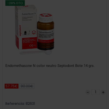
-28% DTO
Endomethasone N color neutro Septodont Bote 14 grs.
57.75€
80.00€
Referencia: 82631