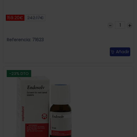
159.20€
242.17€
Referencia: 71623
Añadir
-23% DTO