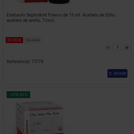
Endosolv Septodont Frasco de 13 ml. Acetato de Etilo,
acetato de amilo, Timol.
39.90€
52.00€
Referencia: 71779
Añadir
-37% DTO