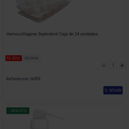
Hemocollagene Septodont Caja de 24 unidades.
55.80€
82.00€
Referencia: 14159
Añadir
-28% DTO