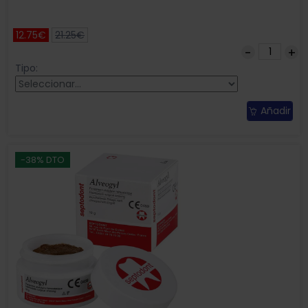
12.75€
21.25€
Tipo:
Añadir
-38% DTO