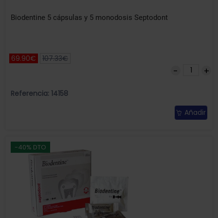
Biodentine 5 cápsulas y 5 monodosis Septodont
69.90€
107.33€
Referencia: 14158
Añadir
-40% DTO