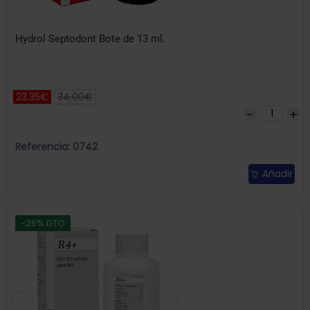
Hydrol Septodont Bote de 13 ml.
23.35€
34.00€
Referencia: 0742
Añadir
-26% DTO