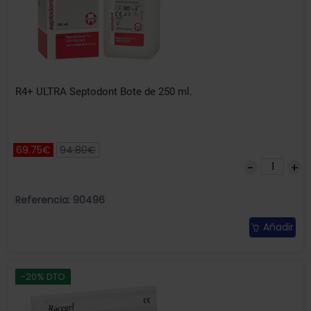
R4+ ULTRA Septodont Bote de 250 ml.
69.75€
94.80€
Referencia: 90496
Añadir
-20% DTO