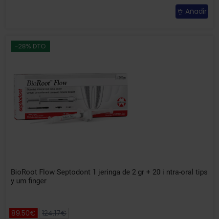
Añadir
-28% DTO
BioRoot Flow Septodont 1 jeringa de 2 gr + 20 i ntra-oral tips
y um finger
89.50€
124.17€