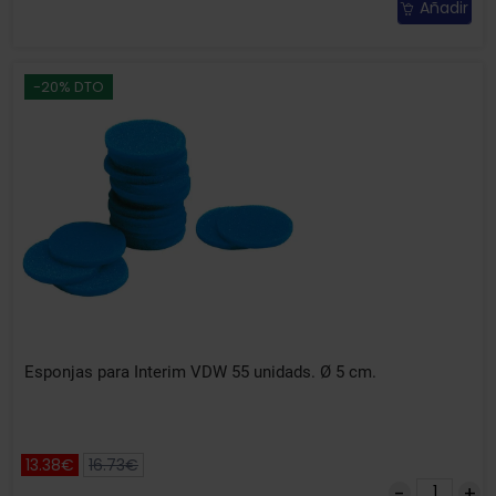
Añadir
-20% DTO
Esponjas para Interim VDW 55 unidads. Ø 5 cm.
13.38€
16.73€