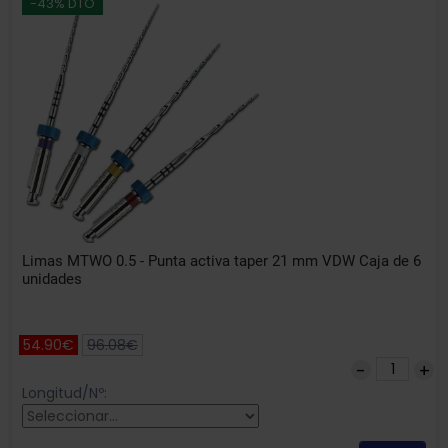
-43% DTO
Limas MTWO 0.5 - Punta activa taper 21 mm VDW Caja de 6
unidades
54.90€
96.08€
Longitud/Nº: