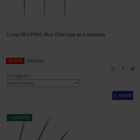
Limas RECIPROC Blue VDW Caja de 6 unidades
79.90€
132.98€
/Longitud:
Añadir
-43% DTO