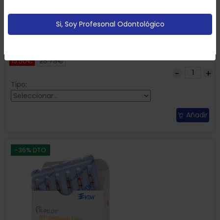
partir de tus hábitos de navegación (por ejemplo
páginas vistitadas).
Política de cookies
Guttapercha RECIPROC VDW Caja de 60 unidades.
Si, Soy Profesonal Odontológico
Configurar
Aceptar Cookies
15.50€
23.78€
Tipo:
Añadir
-36% DTO