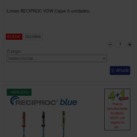
Limas RECIPROC VDW Cajas 6 unidades.
81.60€
132.98€
/Largo:
Añadir
-40% DTO
Precio
resultantede
la oferta
63,92 u.El
regalo lo
rec...