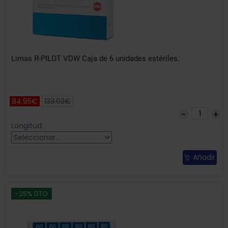
Limas R-PILOT VDW Caja de 6 unidades estériles.
84.95€
133.02€
Longitud:
Añadir
-25% DTO