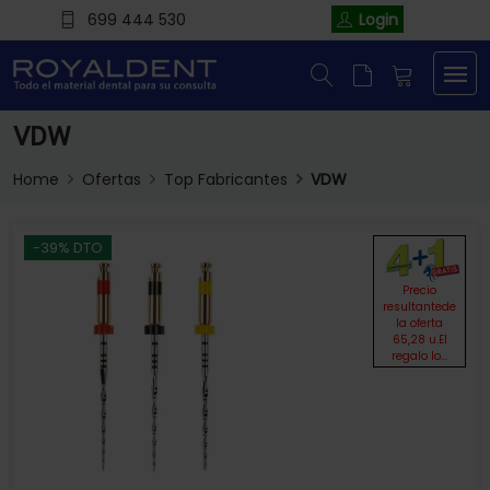
699 444 530
Login
VDW
Home
Ofertas
Top Fabricantes
VDW
-39% DTO
Precio
resultantede
la oferta
65,28 u.El
regalo lo...