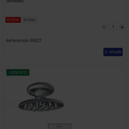
unidades
10.50€
15.52€
Referencia: 89127
Añadir
-32% DTO