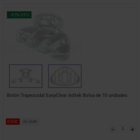
-67% DTO
Botón Trapezoidal EasyClear Aditek Bolsa de 10 undiades
11.10€
33.20€