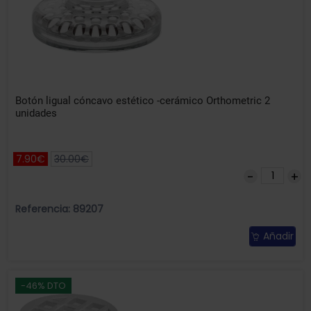
Botón ligual cóncavo estético -cerámico Orthometric 2
unidades
7.90€
30.00€
Referencia: 89207
Añadir
-46% DTO