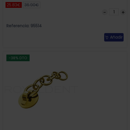
25.83€
36.90€
Referencia: 95514
Añadir
-38% DTO