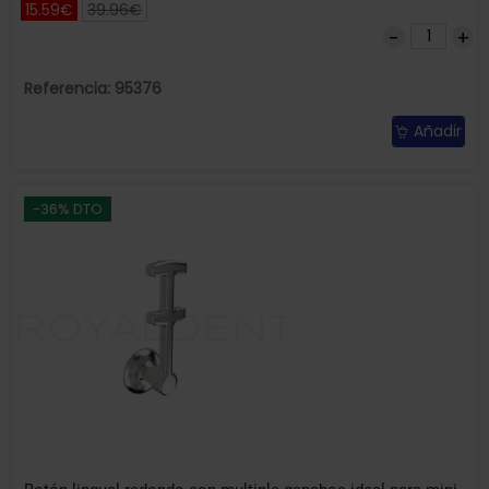
15.59€
39.96€
Referencia: 95376
Añadir
-36% DTO