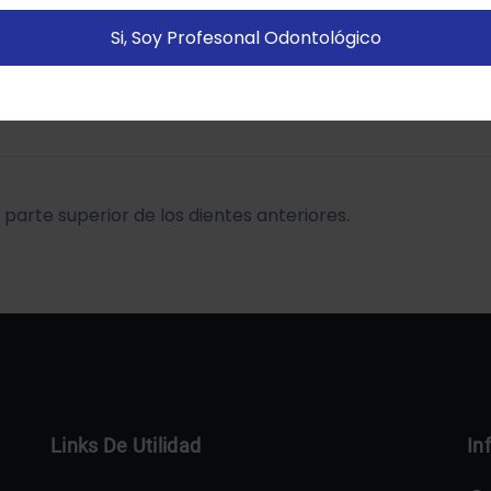
istitadas).
Política de cookies
Si, Soy Profesonal Odontológico
Configurar
Aceptar Cookies
parte superior de los dientes anteriores.
Links De Utilidad
In