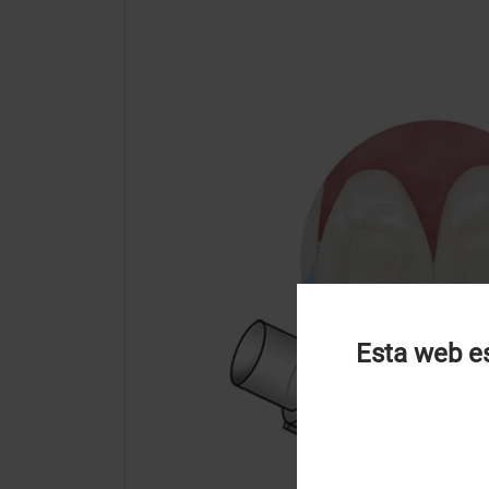
Esta web es
U
u
t
p