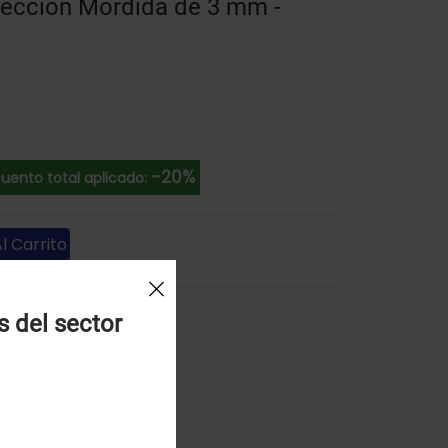
rección Mordida de 3 mm -
-20%
uento total aplicado:
l Carrito
s del sector