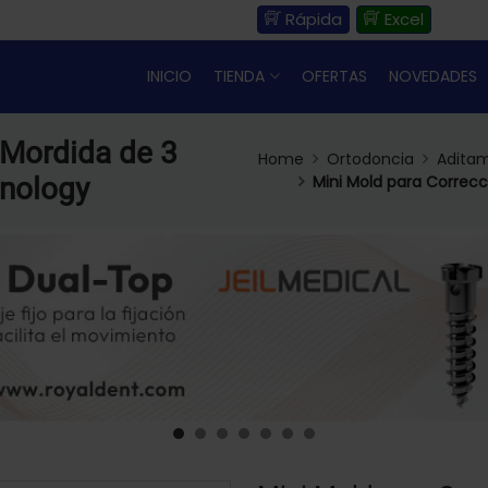
Rápida
Excel
INICIO
TIENDA
OFERTAS
NOVEDADES
 Mordida de 3
Home
Ortodoncia
Adita
nology
Mini Mold para Correc