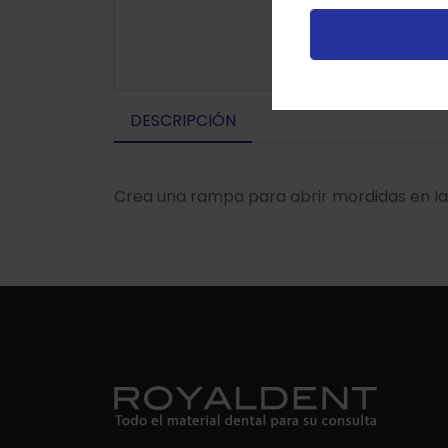
v
DESCRIPCIÓN
Crea una rampa para abrir mordidas en la 