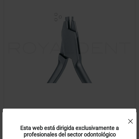
Uso de Cookies:
Alicate Aderer 3 puntas
Esta web está dirigida exclusivamente a
profesionales del sector odontológico
Utilizamos cookies própias y de terceros para analizar el