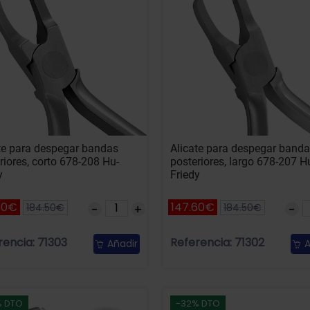
te para despegar bandas
Alicate para despegar band
riores, corto 678-208 Hu-
posteriores, largo 678-207 H
y
Friedy
60€
147.60€
184.50€
184.50€
rencia: 71303
Referencia: 71302
Añadir
A
% DTO
-32% DTO