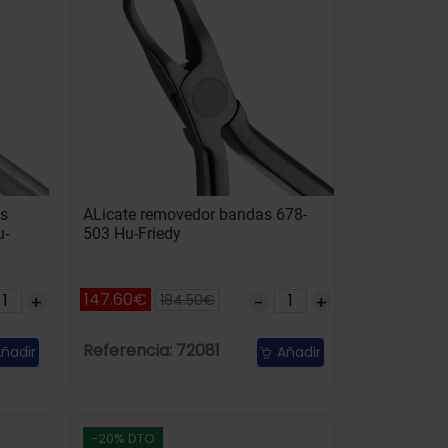
as
ALicate removedor bandas 678-
u-
503 Hu-Friedy
147.60€
184.50€
Referencia: 72081
ñadir
Añadir
-20% DTO