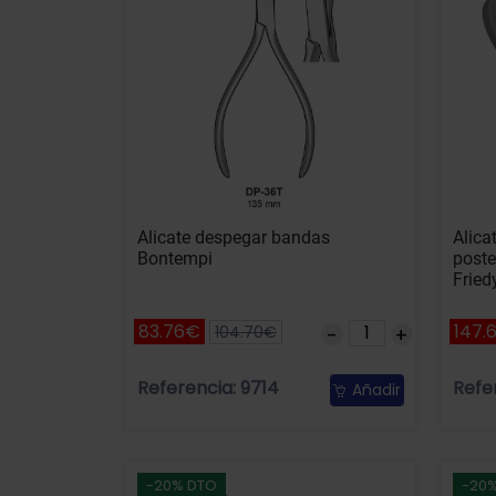
Alicate despegar bandas
Alica
Bontempi
poste
Fried
83.76€
147.
104.70€
Referencia: 9714
Refe
Añadir
-20% DTO
-20