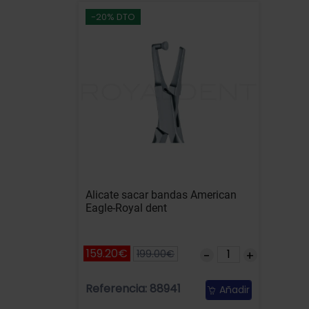
-20% DTO
Alicate sacar bandas American
Eagle-Royal dent
159.20€
199.00€
Referencia: 88941
Añadir