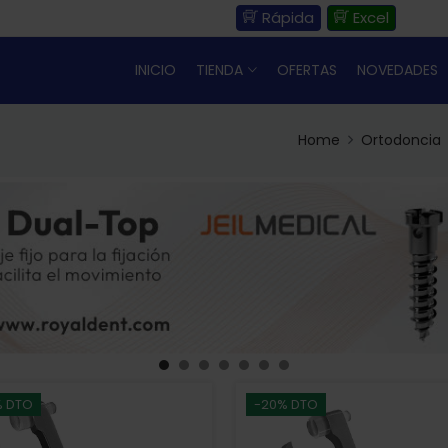
Rápida
Excel
INICIO
TIENDA
OFERTAS
NOVEDADES
Home
Ortodoncia
% DTO
-20% DTO