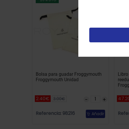
u
t
p
v
Bolsa para guadar Froggymouth
Libro
Froggymouth Unidad
reedu
Frog
2.40€
47.2
3.00€
Referencia: 98216
Refe
Añadir