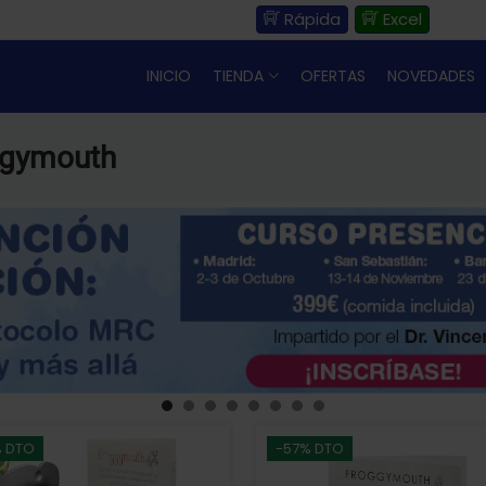
Rápida
Excel
INICIO
TIENDA
OFERTAS
NOVEDADES
oggymouth
% DTO
-57% DTO