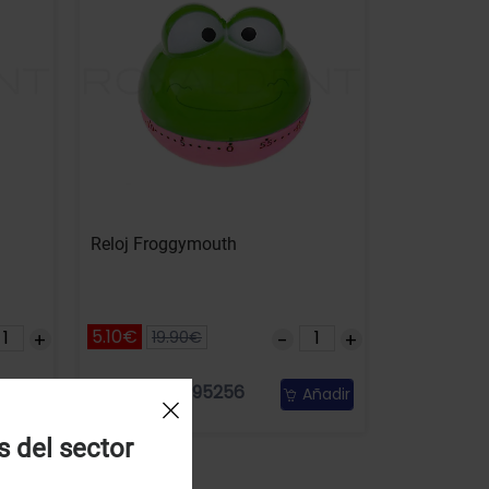
Reloj Froggymouth
5.10€
19.90€
Referencia: 95256
ñadir
Añadir
s del sector