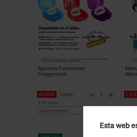
Aparatos Funcionales
Manua
Froggymouth
Niño
49.95€
2.10
71.36€
Tamaño:
Refe
Añadir
Esta web es
U
-20% DTO
-20