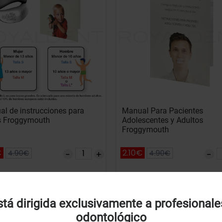
l de instrucciones para
Manual Para Pacientes
s Froggymouth
Adolescentes y Adultos
Froggymouth
€
2.10€
4.90€
4.90€
rencia: 88507
Referencia: 95271
Añadir
A
Uso de Cookies:
tá dirigida exclusivamente a profesionale
odontológico
tilizamos cookies própias y de terceros para analizar el
% DTO