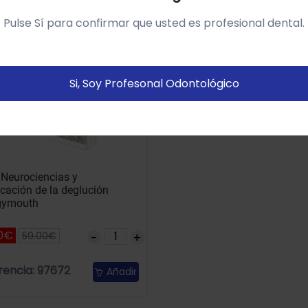
so del sitio web y mostrarte publicidad relacionada con
Pulse Sí para confirmar que usted es profesional dental.
us preferencias sobre la base de un perfil elaborado a
artir de tus hábitos de navegación (por ejemplo páginas
istitadas).
Política de cookies
Si, Soy Profesonal Odontológico
Configurar
Aceptar Cookies
 Neurociencias y
cación de la deglución
gymouth
0€
59.00€
rencia: 97672
Añadir