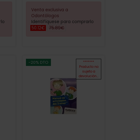
Venta exclusiva a
Odontólogos
rlo
Identifíquese para comprarlo
75.89€
50.12€
-20% DTO
*******
Producto no
sujeto a
devolución...