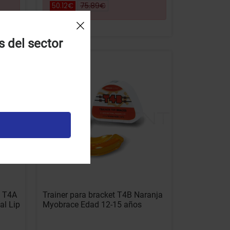
75.89€
50.12€
s del sector
-34% DTO
1 T4A
Trainer para bracket T4B Naranja
al Lip
Myobrace Edad 12-15 años