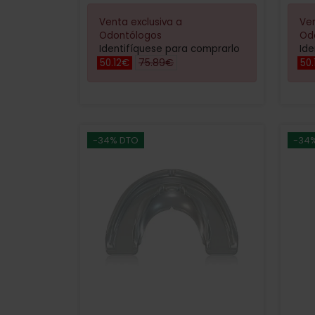
Venta exclusiva a
Ven
Odontólogos
Od
Identifíquese para comprarlo
Ide
75.89€
50.12€
50.
-34% DTO
-34