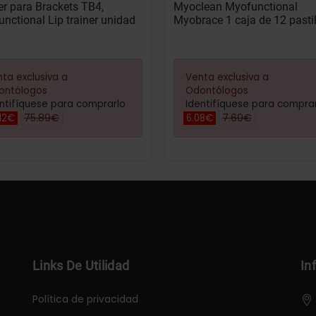
er para Brackets TB4,
Myoclean Myofunctional
nctional Lip trainer unidad
Myobrace 1 caja de 12 pasti
ta exclusiva a
Venta exclusiva a
ontólogos
Odontólogos
ntifíquese para comprarlo
Identifíquese para compra
75.89€
7.60€
12€
6.08€
Links De Utilidad
In
Política de privacidad