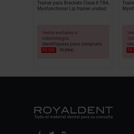
Trainer para Brackets Clase II TB4,
Train
Myofunctional Lip trainer unidad
Myofu
Venta exclusiva a
Ven
Odontólogos
Od
Identifíquese para comprarlo
Ide
75.89€
50.12€
50.