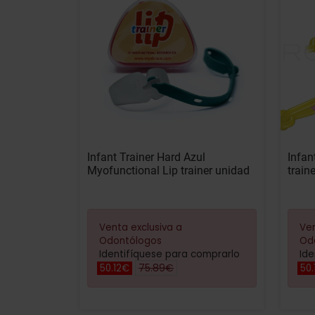
Infant Trainer Hard Azul
Infan
Myofunctional Lip trainer unidad
train
Venta exclusiva a
Ven
Odontólogos
Od
Identifíquese para comprarlo
Ide
75.89€
50.12€
50.