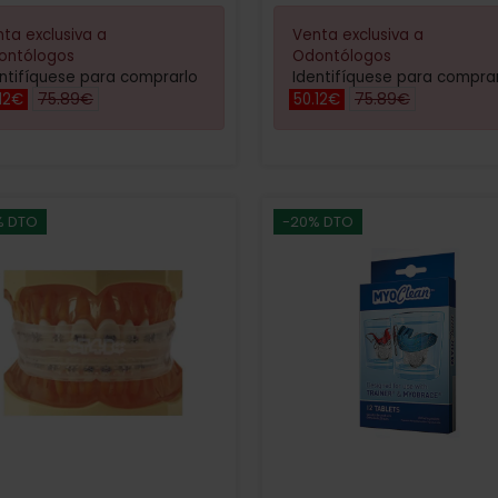
ta exclusiva a
Venta exclusiva a
ontólogos
Odontólogos
ntifíquese para comprarlo
Identifíquese para compra
75.89€
75.89€
12€
50.12€
% DTO
-20% DTO