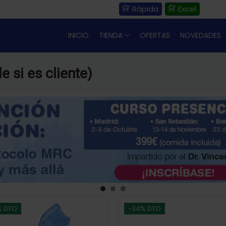
Rápida
Excel
INICIO
TIENDA
OFERTAS
NOVEDADES
e si es cliente)
% DTO
-34% DTO