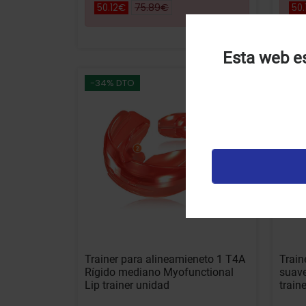
75.89€
50.12€
50.
Esta web es
U
-34% DTO
-34
u
t
p
v
Trainer para alineamieneto 1 T4A
Train
Rígido mediano Myofunctional
suave
Lip trainer unidad
train