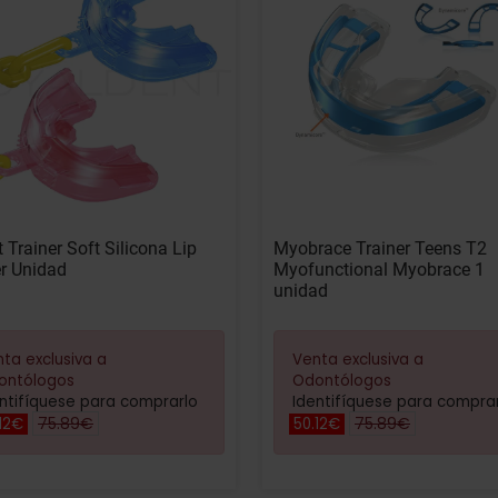
t Trainer Soft Silicona Lip
Myobrace Trainer Teens T2
er Unidad
Myofunctional Myobrace 1
unidad
ta exclusiva a
Venta exclusiva a
ontólogos
Odontólogos
ntifíquese para comprarlo
Identifíquese para compra
75.89€
75.89€
12€
50.12€