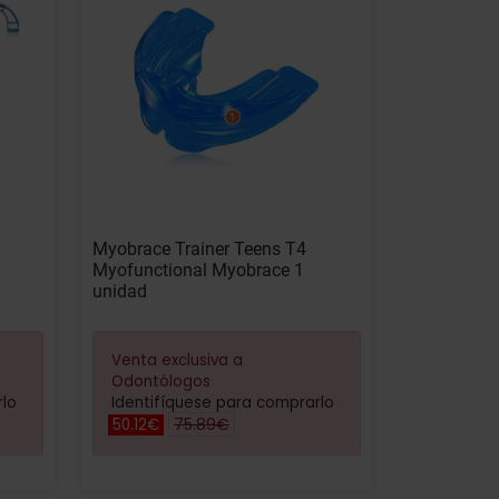
Myobrace Trainer Teens T4
Myofunctional Myobrace 1
unidad
Venta exclusiva a
Odontólogos
rlo
Identifíquese para comprarlo
75.89€
50.12€