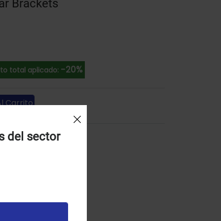
ar Brackets
-20%
o total aplicado:
l Carrito
s del sector