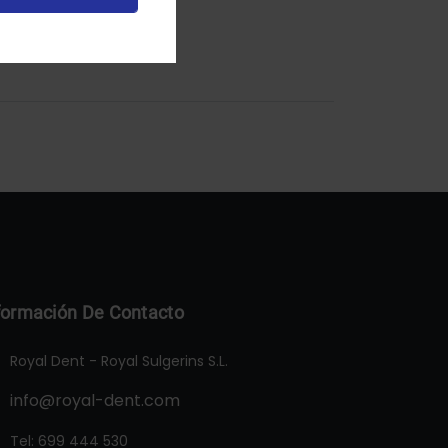
formación De Contacto
Royal Dent - Royal Sulgerins S.L.
info@royal-dent.com
Tel:
699 444 530