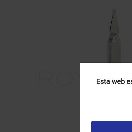
Esta web es
U
u
t
p
v