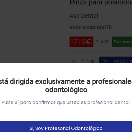
Pinza para posicion
Asa Dental
Referencia: 88075
17.19€
21.49€
Descuent
Añadir A
Uso de Cookies:
tá dirigida exclusivamente a profesionale
SKU: 2402
odontológico
tilizamos cookies própias y de terceros para analizar el
so del sitio web y mostrarte publicidad relacionada con
Pulse Sí para confirmar que usted es profesional dental.
us preferencias sobre la base de un perfil elaborado a
artir de tus hábitos de navegación (por ejemplo páginas
istitadas).
Política de cookies
Si, Soy Profesonal Odontológico