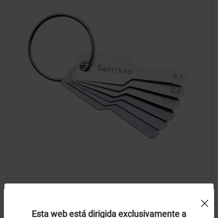
Uso de Cookies:
Medidor de espesor para IRP Y Galga FPSGAUGE
Esta web está dirigida exclusivamente a