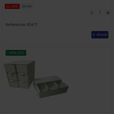
22.49€
28.11€
Referencia: 83471
Añadir
-40% DTO