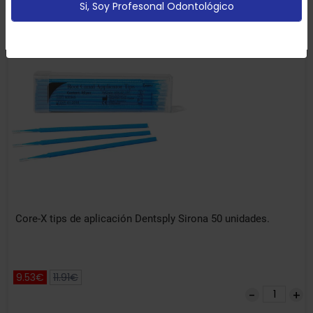
Si, Soy Profesonal Odontológico
Configurar
Aceptar Cookies
-20% DTO
Core-X tips de aplicación Dentsply Sirona 50 unidades.
9.53€
11.91€