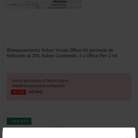
Blanqeuamiento Kulzer Vivida Office Kit peróxido de
hidróxido al 25% Kulzer Contenido: 3 x Office Pen 2 ml.
Venta exclusiva a Odontólogos
Identifíquese para comprarlo
49.15€
39.32€
-20% DTO
Uso de Cookies: