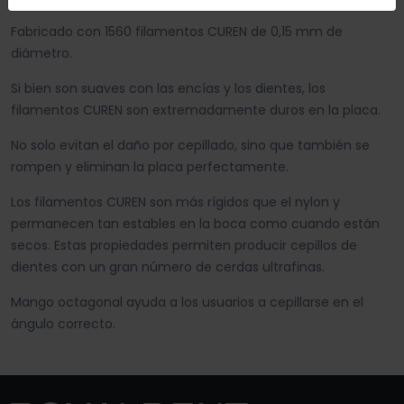
Fabricado con 1560 filamentos CUREN de 0,15 mm de
diámetro.
Si bien son suaves con las encías y los dientes, los
filamentos CUREN son extremadamente duros en la placa.
No solo evitan el daño por cepillado, sino que también se
rompen y eliminan la placa perfectamente.
Los filamentos CUREN son más rígidos que el nylon y
permanecen tan estables en la boca como cuando están
secos. Estas propiedades permiten producir cepillos de
dientes con un gran número de cerdas ultrafinas.
Mango octagonal ayuda a los usuarios a cepillarse en el
ángulo correcto.