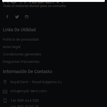
Links De Utilidad
Política de privacidad
Aviso legal
Condiciones generales
Preguntas frecuentes
Información De Contacto
Royal Dent - Royal Sulgerins S.L.
info@royal-dent.com
Tel:
699 444 530
Tel:
900 20 50 20