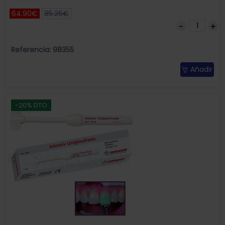
64.90€
85.26€
Referencia: 98355
Añadir
-20% DTO