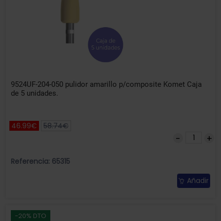
9524UF-204-050 pulidor amarillo p/composite Komet Caja
de 5 unidades.
46.99€
58.74€
Referencia: 65315
Añadir
-20% DTO