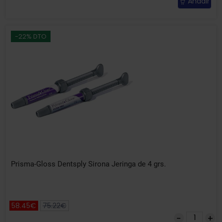
Añadir
-22% DTO
Prisma-Gloss Dentsply Sirona Jeringa de 4 grs.
58.45€
75.22€