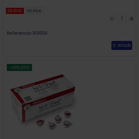
39.80€
58.80€
Referencia: 103839
Añadir
-43% DTO