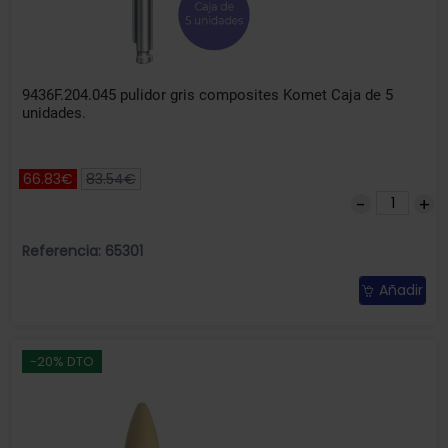
9436F.204.045 pulidor gris composites Komet Caja de 5
unidades.
66.83€
83.54€
Referencia: 65301
Añadir
-20% DTO