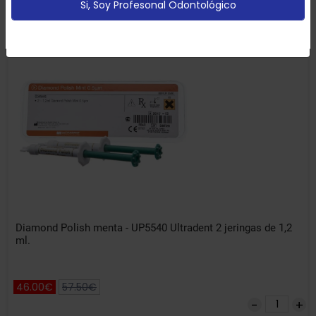
Si, Soy Profesonal Odontológico
Configurar
Aceptar Cookies
-20% DTO
Diamond Polish menta - UP5540 Ultradent 2 jeringas de 1,2
ml.
46.00€
57.50€