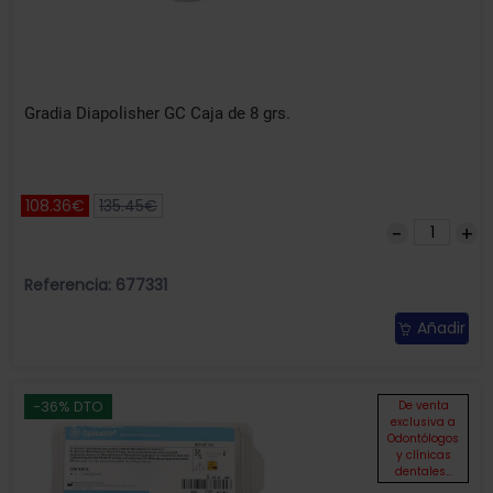
Gradia Diapolisher GC Caja de 8 grs.
108.36€
135.45€
Referencia: 677331
Añadir
-36% DTO
De venta
exclusiva a
Odontólogos
y clínicas
dentales...