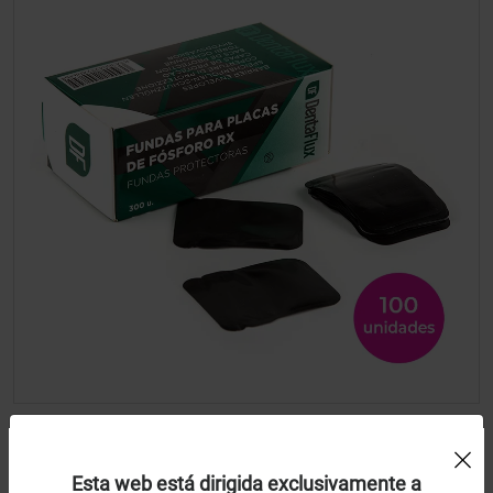
Uso de Cookies:
Fundas placas fósforo tipo Vistascan 2x4 n 1
Esta web está dirigida exclusivamente a