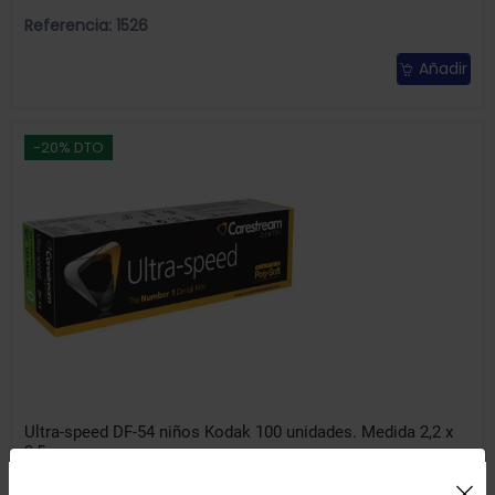
Referencia: 1526
Añadir
-20% DTO
Ultra-speed DF-54 niños Kodak 100 unidades. Medida 2,2 x
3,5 cm.
Uso de Cookies: