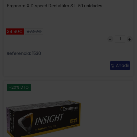
Ergonom X D-speed Dentalfilm S.l. 50 unidades.
34.90€
87.22€
Referencia: 1530
Añadir
-20% DTO