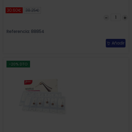
30.60€
38.25€
Referencia: 88854
Añadir
-20% DTO