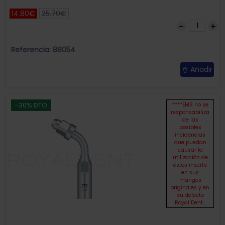
14.80€
25.70€
Referencia: 88054
Añadir
-30% DTO
****EMS no se
responsabiliza
de las
posibles
incidencias
que puedan
causar la
utilización de
estos inserts
en sus
mangos
originales y en
su defecto
Royal Dent...