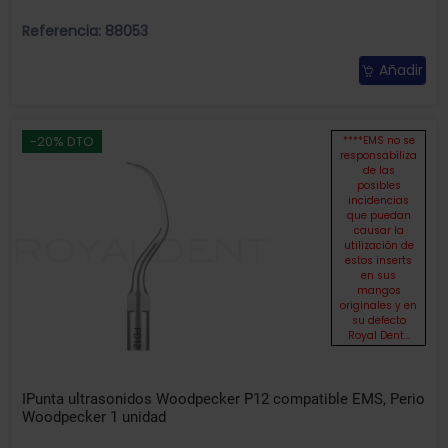
Referencia: 88053
Añadir
-20% DTO
****EMS no se
responsabiliza
de las
posibles
incidencias
que puedan
causar la
utilización de
estos inserts
en sus
mangos
originales y en
su defecto
Royal Dent...
IPunta ultrasonidos Woodpecker P12 compatible EMS, Perio
Woodpecker 1 unidad