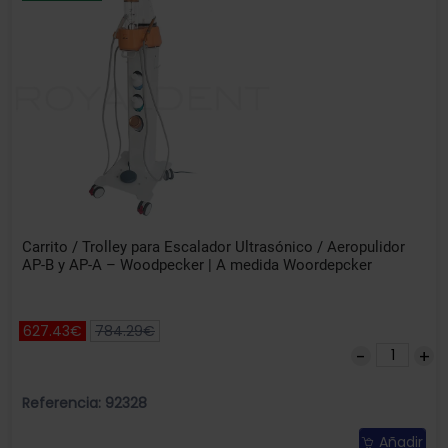
Carrito / Trolley para Escalador Ultrasónico / Aeropulidor
AP-B y AP-A – Woodpecker | A medida Woordepcker
627.43€
784.29€
Referencia: 92328
Añadir