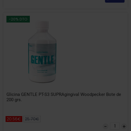
-20% DTO
Glicina GENTLE PT-S3 SUPRAgingival Woodpecker Bote de
200 grs.
20.56€
25.70€