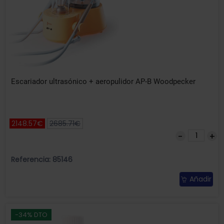
Escariador ultrasónico + aeropulidor AP-B Woodpecker
2148.57€
2685.71€
Referencia: 85146
Añadir
-34% DTO