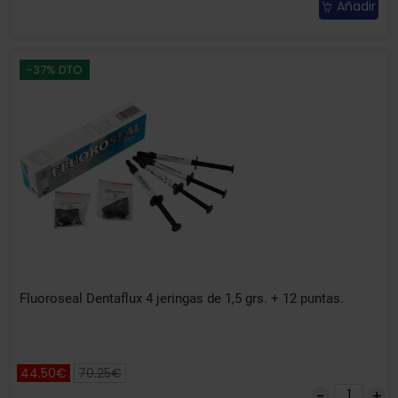
Añadir
-37% DTO
Fluoroseal Dentaflux 4 jeringas de 1,5 grs. + 12 puntas.
44.50€
70.25€