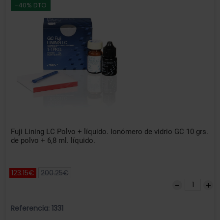
-40% DTO
Fuji Lining LC Polvo + líquido. Ionómero de vidrio GC 10 grs.
de polvo + 6,8 ml. líquido.
123.15€
200.25€
Referencia: 1331