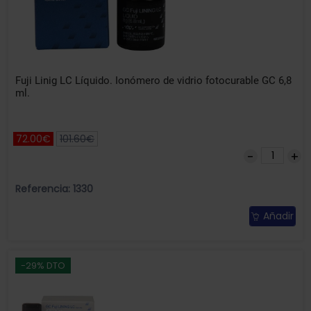
Fuji Linig LC Líquido. Ionómero de vidrio fotocurable GC 6,8
ml.
72.00€
101.60€
Referencia: 1330
Añadir
-29% DTO