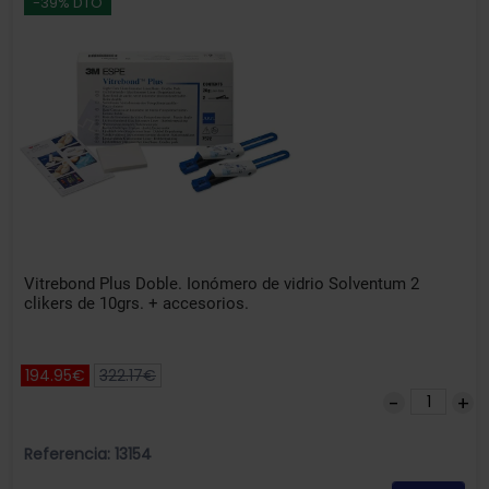
-39% DTO
Vitrebond Plus Doble. Ionómero de vidrio Solventum 2
clikers de 10grs. + accesorios.
194.95€
322.17€
Referencia: 13154