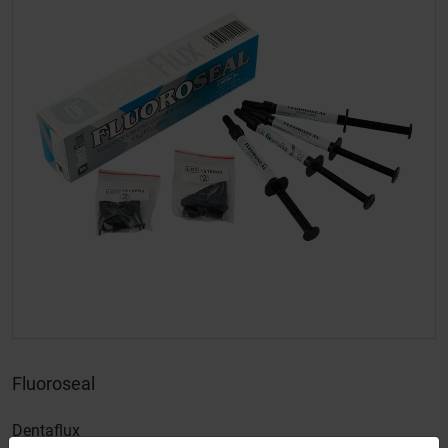
Fluoroseal
Dentaflux