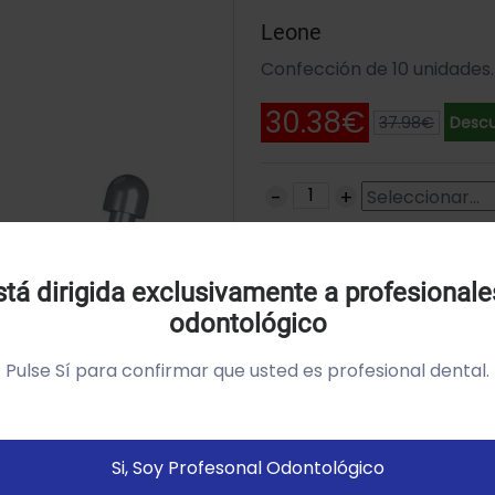
Leone
Confección de 10 unidades.
30.38€
37.98€
Descu
Uso de Cookies:
SKU: F7081-02
tá dirigida exclusivamente a profesionale
odontológico
tilizamos cookies própias y de terceros para analizar el
so del sitio web y mostrarte publicidad relacionada con
Pulse Sí para confirmar que usted es profesional dental.
us preferencias sobre la base de un perfil elaborado a
artir de tus hábitos de navegación (por ejemplo páginas
istitadas).
Política de cookies
Si, Soy Profesonal Odontológico