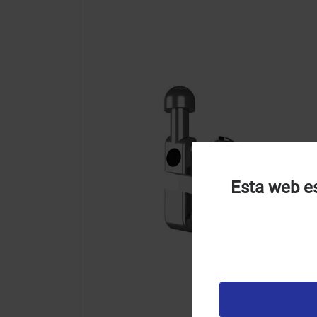
Esta web es
U
u
t
p
v