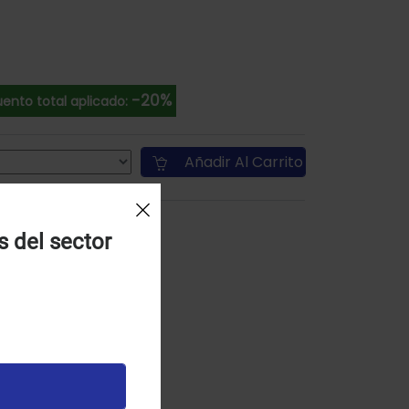
-20%
ento total aplicado:
Añadir Al Carrito
s del sector