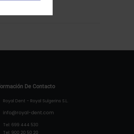
formación De Contacto
Royal Dent - Royal Sulgerins S.L.
info@royal-dent.com
Tel:
699 444 530
Tel:
900 20 50 20