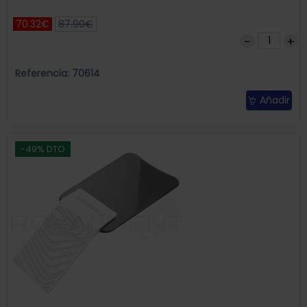
70.32€
87.90€
Referencia: 70614
Añadir
-49% DTO