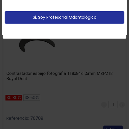
partir de tus hábitos de navegación (por ejemplo
páginas vistitadas).
Política de cookies
Si, Soy Profesonal Odontológico
Configurar
Aceptar Cookies
Contrastador espejo fotografía 118x84x1,5mm MZP218
Royal Dent
30.80€
38.50€
Referencia: 70709