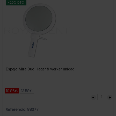
-20% DTO
Espejo Mira Duo Hager & werker unidad
10.86€
13.58€
Referencia: 88377