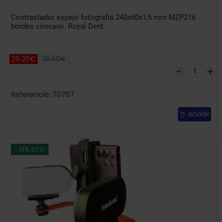
Contrastador espejo fotografía 240x60x1,5 mm MZP216
bordes cóncavo. Royal Dent
29.20€
36.50€
Referencia: 70707
Añadir
-31% DTO