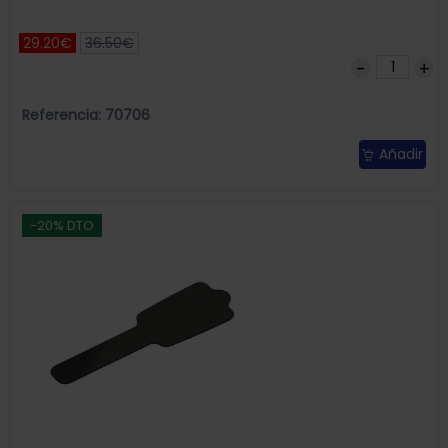
29.20€
36.50€
Referencia: 70706
Añadir
-20% DTO