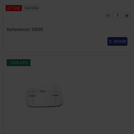
47.12€
58.90€
Referencia: 10836
Añadir
-20% DTO