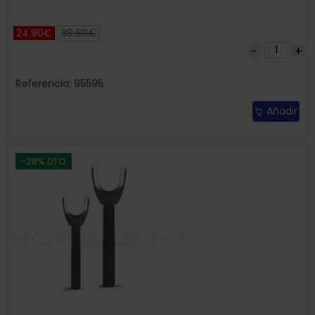
24.90€
38.60€
Referencia: 95595
Añadir
-28% DTO