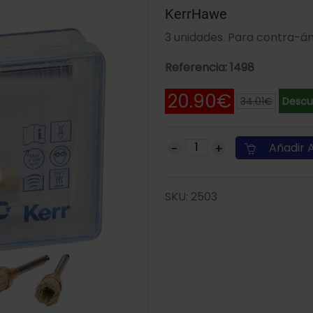
KerrHawe
3 unidades. Para contra-án
Referencia: 1498
20.90€
34.01€
Descu
Añadir A
SKU: 2503