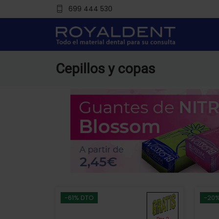
699 444 530
Cepillos y copas
-61% DTO
-20