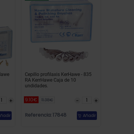
rHawe
Cepillo profilaxis KerHawe - 835
RA KerrHawe Caja de 10
undidades.
9.10€
11.38€
Referencia: 17848
ñadir
Añadir