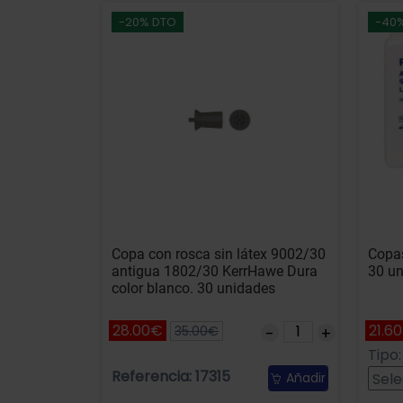
-20% DTO
-40
Copa con rosca sin látex 9002/30
Copas
antigua 1802/30 KerrHawe Dura
30 un
color blanco. 30 unidades
28.00€
21.6
35.00€
Tipo:
Referencia: 17315
Añadir