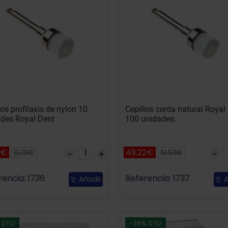
los profilaxis de nylon 10
Cepillos cerda natural Royal
des Royal Dent
100 unidades.
5€
49.22€
13.19€
61.53€
rencia: 1736
Referencia: 1737
Añadir
A
 DTO
-39% DTO