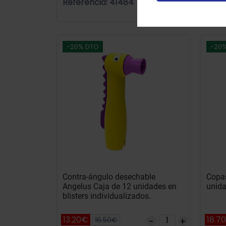
Referencia: 41484
Refe
Añadir
-20% DTO
-20
Contra-ángulo desechable
Copas
Angelus Caja de 12 unidades en
unida
blisters individualizados.
13.20€
18.7
16.50€