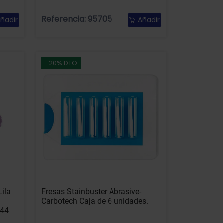
Referencia: 95705
ñadir
Añadir
-20% DTO
Lila
Fresas Stainbuster Abrasive-
Carbotech Caja de 6 unidades.
144