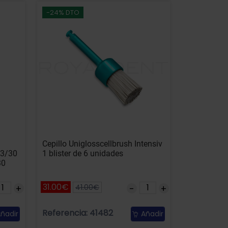
-24% DTO
Cepillo Uniglosscellbrush Intensiv
03/30
1 blister de 6 unidades
30
31.00€
41.00€
Referencia: 41482
ñadir
Añadir